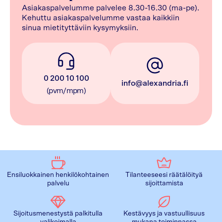
Asiakaspalvelumme palvelee 8.30-16.30 (ma-pe).
Kehuttu asiakaspalvelumme vastaa kaikkiin
sinua mietityttäviin kysymyksiin.
0 200 10 100
info@alexandria.fi
(pvm/mpm)
Ensiluokkainen henkilökohtainen
Tilanteeseesi räätälöityä
palvelu
sijoittamista
Sijoitusmenestystä palkitulla
Kestävyys ja vastuullisuus
valikoimalla
mukana toiminnassa