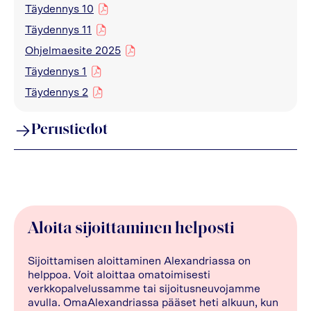
Täydennys 10
pdf
Täydennys 11
pdf
Ohjelmaesite 2025
pdf
Täydennys 1
pdf
Täydennys 2
pdf
Perustiedot
Aloita sijoittaminen helposti
Sijoittamisen aloittaminen Alexandriassa on
helppoa. Voit aloittaa omatoimisesti
verkkopalvelussamme tai sijoitusneuvojamme
avulla. OmaAlexandriassa pääset heti alkuun, kun