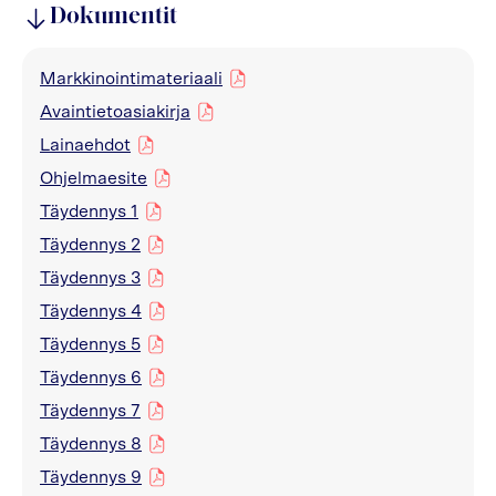
Dokumentit
Markkinointimateriaali
pdf
Avaintietoasiakirja
pdf
Lainaehdot
pdf
Ohjelmaesite
pdf
Täydennys 1
pdf
Täydennys 2
pdf
Täydennys 3
pdf
Täydennys 4
pdf
Täydennys 5
pdf
Täydennys 6
pdf
Täydennys 7
pdf
Täydennys 8
pdf
Täydennys 9
pdf