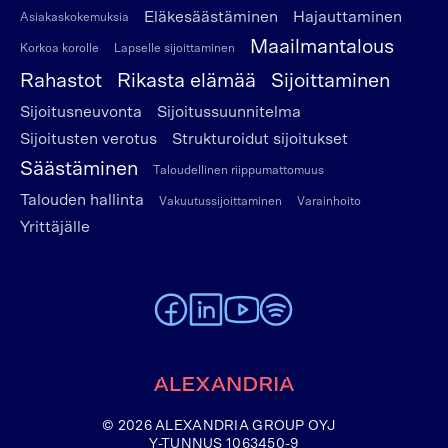
Eläkesäästäminen
Hajauttaminen
Asiakaskokemuksia
Maailmantalous
Korkoa korolle
Lapselle sijoittaminen
Rahastot
Rikasta elämää
Sijoittaminen
Sijoitusneuvonta
Sijoitussuunnitelma
Sijoitusten verotus
Strukturoidut sijoitukset
Säästäminen
Taloudellinen riippumattomuus
Talouden hallinta
Vakuutussijoittaminen
Varainhoito
Yrittäjälle
To Alexandria Facebook page
To Alexandria LinkedIn page
To Alexandria Youtube page
To Alexandria Spotify pag
Etusivulle
© 2026 ALEXANDRIA GROUP OYJ
Y-TUNNUS 1063450-9