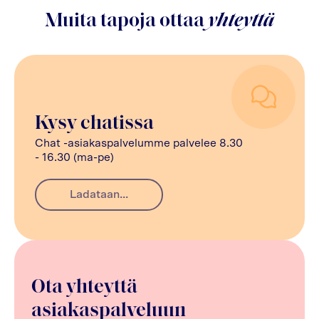
Muita tapoja ottaa
yhteyttä
Kysy chatissa
Chat -asiakaspalvelumme palvelee 8.30
- 16.30 (ma-pe)
Ladataan...
Ota yhteyttä
asiakaspalveluun