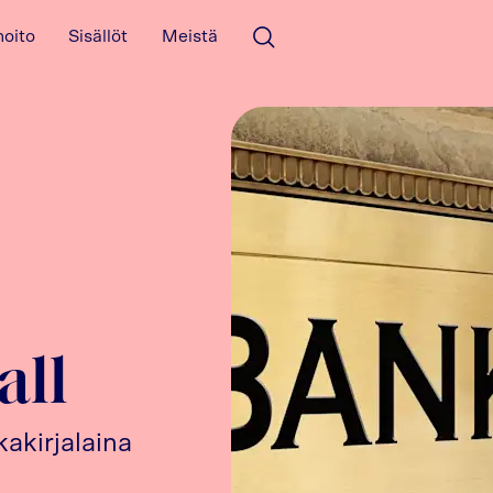
hoito
Sisällöt
Meistä
Avaa haku
all
akirjalaina