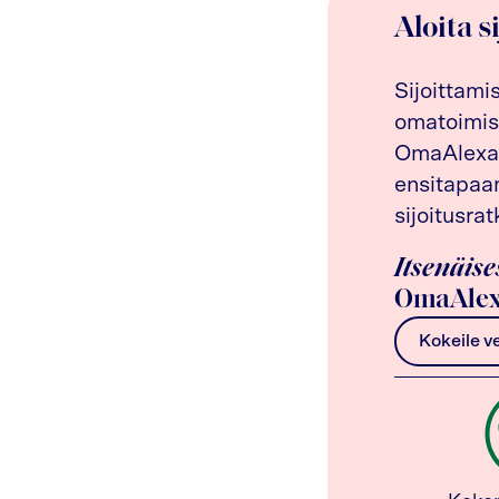
Aloita s
Sijoittami
omatoimis
OmaAlexan
ensitapaam
sijoitusrat
Itsenäise
OmaAlex
Kokeile v