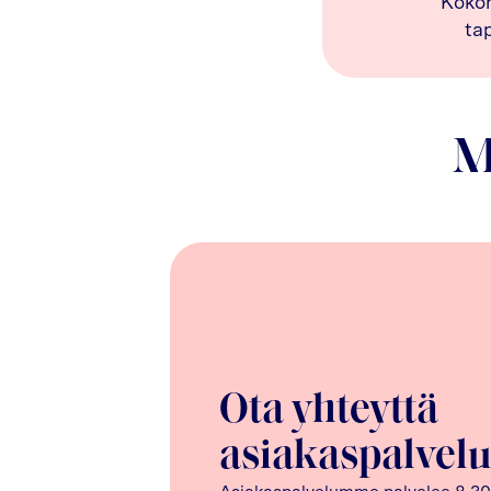
Koko
ta
M
Ota yhteyttä
asiakaspalvel