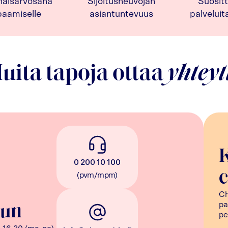
naisarvosana
Sijoitusneuvojan
Suositt
paamiselle
asiantuntevuus
palvelui
uita tapoja ottaa
yhteyt
0 200 10 100
c
(pvm/mpm)
Ch
pa
uun
pe