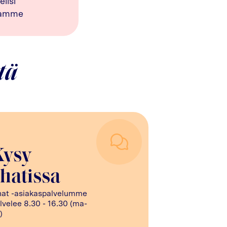
elisi
tamme
tä
Kysy
hatissa
at -asiakaspalvelumme
lvelee 8.30 - 16.30 (ma-
)