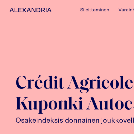
Sijoittaminen
Varain
Etusivulle
Crédit Agricole
Kuponki Autoc
Osakeindeksisidonnainen joukkovelk