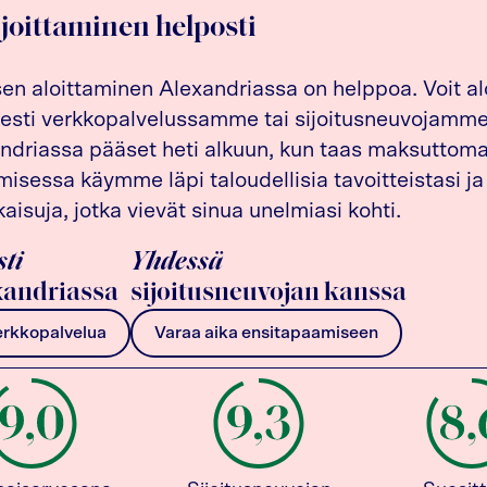
ijoittaminen helposti
sen aloittaminen Alexandriassa on helppoa. Voit al
esti verkkopalvelussamme tai sijoitusneuvojamme 
driassa pääset heti alkuun, kun taas maksuttom
isessa käymme läpi taloudellisia tavoitteistasi ja
kaisuja, jotka vievät sinua unelmiasi kohti.
sti
Yhdessä
andriassa
sijoitusneuvojan kanssa
erkkopalvelua
Varaa aika ensitapaamiseen