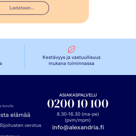
Ladataan...
Kestävyys ja vastuullisuus
la
mukana toiminnassa
ASIAKASPALVELU
0200 10 100
 korolle
8.30-16.30 (ma-pe)
asta elämää
(pvm/mpm)
Sijoitusten verotus
info@alexandria.fi