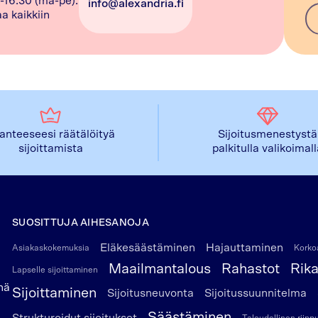
-16.30 (ma-pe).
info@alexandria.fi
a kaikkiin
lanteeseesi räätälöityä
Sijoitusmenestystä
sijoittamista
palkitulla valikoimal
SUOSITTUJA AIHESANOJA
Eläkesäästäminen
Hajauttaminen
Asiakaskokemuksia
Korkoa
Maailmantalous
Rahastot
Rik
Lapselle sijoittaminen
nä
Sijoittaminen
Sijoitusneuvonta
Sijoitussuunnitelma
Säästäminen
Strukturoidut sijoitukset