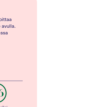
oittaa
avulla.
assa