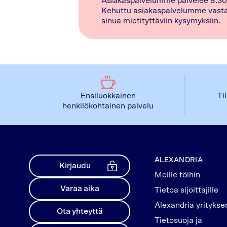
Asiakaspalvelumme palvelee 8.30
Kehuttu asiakaspalvelumme vasta
sinua mietityttäviin kysymyksiin.
Ensiluokkainen
Ti
henkilökohtainen palvelu
ALEXANDRIA
Kirjaudu
Meille töihin
Varaa aika
Tietoa sijoittajille
Alexandria yritykse
Ota yhteyttä
Tietosuoja ja