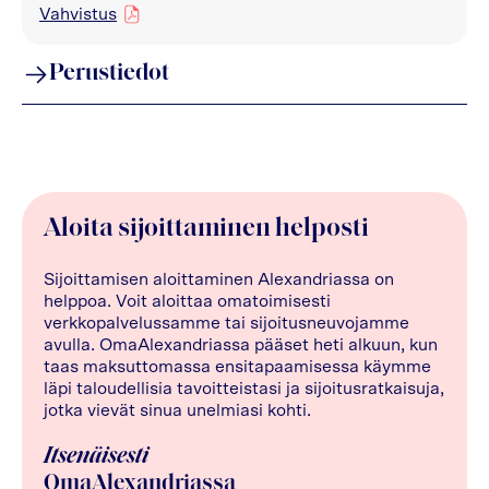
Vahvistus
pdf
Perustiedot
Aloita sijoittaminen helposti
Sijoittamisen aloittaminen Alexandriassa on
helppoa. Voit aloittaa omatoimisesti
verkkopalvelussamme tai sijoitusneuvojamme
avulla. OmaAlexandriassa pääset heti alkuun, kun
taas maksuttomassa ensitapaamisessa käymme
läpi taloudellisia tavoitteistasi ja sijoitusratkaisuja,
jotka vievät sinua unelmiasi kohti.
Itsenäisesti
OmaAlexandriassa