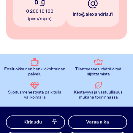
0 200 10 100
info@alexandria.fi
(pvm/mpm)
Ensiluokkainen henkilökohtainen
Tilanteeseesi räätälöityä
palvelu
sijoittamista
Sijoitusmenestystä palkitulla
Kestävyys ja vastuullisuus
valikoimalla
mukana toiminnassa
Kirjaudu
Varaa aika