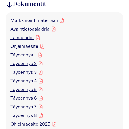
Dokumentit
Markkinointimateriaali
pdf
Avaintietoasiakirja
pdf
Lainaehdot
pdf
Ohjelmaesite
pdf
Täydennys 1
pdf
Täydennys 2
pdf
Täydennys 3
pdf
Täydennys 4
pdf
Täydennys 5
pdf
Täydennys 6
pdf
Täydennys 7
pdf
Täydennys 8
pdf
Ohjelmaesite 2025
pdf