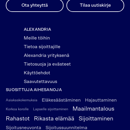
Ota yhteyttä
Tilaa uutiskirje
ALEXANDRIA
Meille töihin
Tietoa sijoittajille
Alexandria yrityksenä
Tietosuoja ja evästeet
Käyttöehdot
Saavutettavuus
SUOSITTUJA AIHESANOJA
Eläkesäästäminen
Hajauttaminen
Asiakaskokemuksia
Maailmantalous
Korkoa korolle
Lapselle sijoittaminen
Rahastot
Rikasta elämää
Sijoittaminen
Sijoitusneuvonta
Sijoitussuunnitelma