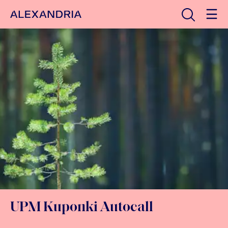
Avaa haku
Etusivulle
UPM Kuponki Autocall