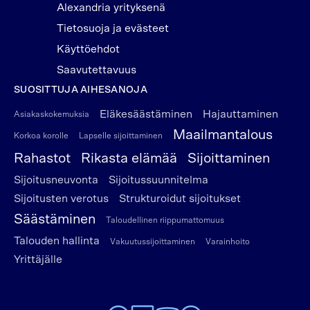
Alexandria yrityksenä
Tietosuoja ja evästeet
Käyttöehdot
Saavutettavuus
SUOSITTUJA AIHESANOJA
Eläkesäästäminen
Hajauttaminen
Asiakaskokemuksia
Maailmantalous
Korkoa korolle
Lapselle sijoittaminen
Rahastot
Rikasta elämää
Sijoittaminen
Sijoitusneuvonta
Sijoitussuunnitelma
Sijoitusten verotus
Strukturoidut sijoitukset
Säästäminen
Taloudellinen riippumattomuus
Talouden hallinta
Vakuutussijoittaminen
Varainhoito
Yrittäjälle