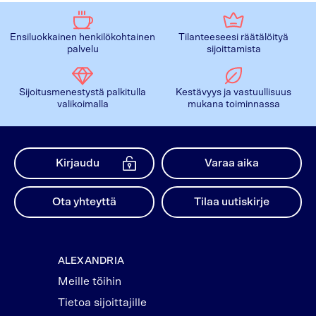
Ensiluokkainen henkilökohtainen
Tilanteeseesi räätälöityä
palvelu
sijoittamista
Sijoitusmenestystä palkitulla
Kestävyys ja vastuullisuus
valikoimalla
mukana toiminnassa
Kirjaudu
Varaa aika
Ota yhteyttä
Tilaa uutiskirje
ALEXANDRIA
Meille töihin
Tietoa sijoittajille