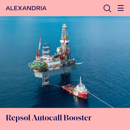
Avaa haku
Etusivulle
Repsol Autocall Booster