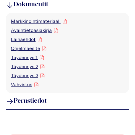
Dokumentit
Markkinointimateriaali
pdf
Avaintietoasiakirja
pdf
Lainaehdot
pdf
Ohjelmaesite
pdf
Täydennys 1
pdf
Täydennys 2
pdf
Täydennys 3
pdf
Vahvistus
pdf
Perustiedot