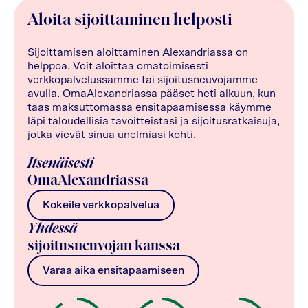
Aloita sijoittaminen helposti
Sijoittamisen aloittaminen Alexandriassa on
helppoa. Voit aloittaa omatoimisesti
verkkopalvelussamme tai sijoitusneuvojamme
avulla. OmaAlexandriassa pääset heti alkuun, kun
taas maksuttomassa ensitapaamisessa käymme
läpi taloudellisia tavoitteistasi ja sijoitusratkaisuja,
jotka vievät sinua unelmiasi kohti.
Itsenäisesti
OmaAlexandriassa
Kokeile verkkopalvelua
Yhdessä
sijoitusneuvojan kanssa
Varaa aika ensitapaamiseen