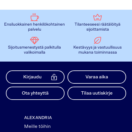
Ensiluokkainen henkilökohtainen
Tilanteeseesi räätälöityä
palvelu
sijoittamista
Sijoitusmenestystä palkitulla
Kestävyys ja vastuullisuus
valikoimalla
mukana toiminnassa
Kirjaudu
Varaa aika
Ota yhteyttä
Tilaa uutiskirje
ALEXANDRIA
Meille töihin