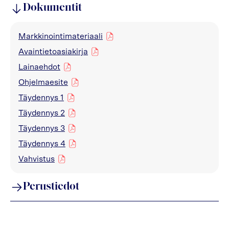
Dokumentit
Markkinointimateriaali
pdf
Avaintietoasiakirja
pdf
Lainaehdot
pdf
Ohjelmaesite
pdf
Täydennys 1
pdf
Täydennys 2
pdf
Täydennys 3
pdf
Täydennys 4
pdf
Vahvistus
pdf
Perustiedot