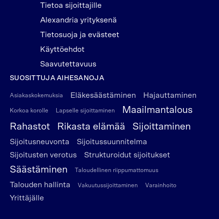
Tietoa sijoittajille
Alexandria yrityksenä
Tietosuoja ja evästeet
Käyttöehdot
Saavutettavuus
SUOSITTUJA AIHESANOJA
Eläkesäästäminen
Hajauttaminen
Asiakaskokemuksia
Maailmantalous
Korkoa korolle
Lapselle sijoittaminen
Rahastot
Rikasta elämää
Sijoittaminen
Sijoitusneuvonta
Sijoitussuunnitelma
Sijoitusten verotus
Strukturoidut sijoitukset
Säästäminen
Taloudellinen riippumattomuus
Talouden hallinta
Vakuutussijoittaminen
Varainhoito
Yrittäjälle