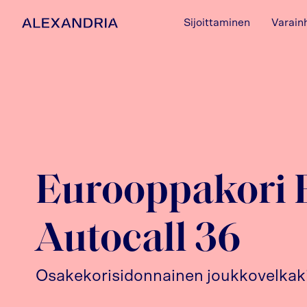
Sijoittaminen
Varain
Etusivulle
Eurooppakori 
Autocall 36
Osakekorisidonnainen joukkovelkaki