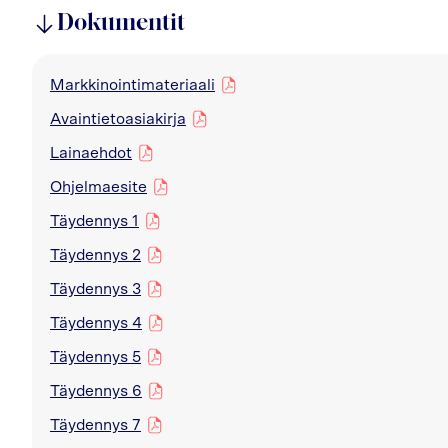
Dokumentit
Markkinointimateriaali
pdf
Avaintietoasiakirja
pdf
Lainaehdot
pdf
Ohjelmaesite
pdf
Täydennys 1
pdf
Täydennys 2
pdf
Täydennys 3
pdf
Täydennys 4
pdf
Täydennys 5
pdf
Täydennys 6
pdf
Täydennys 7
pdf