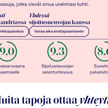
kaisuja, jotka vievät sinua unelmiasi kohti.
sti
Yhdessä
andriassa
sijoitusneuvojan kanssa
erkkopalvelua
Varaa aika ensitapaamiseen
naisarvosana
Sijoitusneuvojan
Suositt
paamiselle
asiantuntevuus
palvelui
uita tapoja ottaa
yhteyt