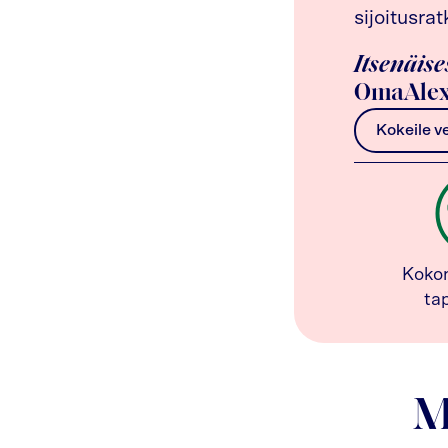
sijoitusrat
Itsenäise
OmaAlex
Kokeile v
Koko
ta
M