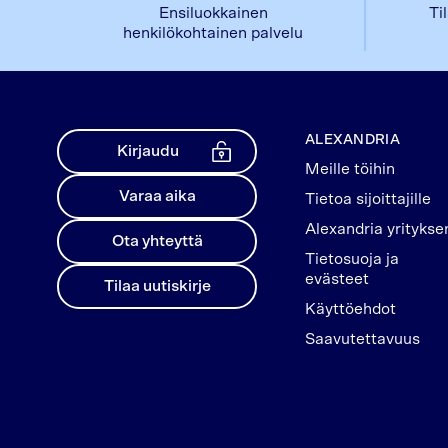
Ensiluokkainen
Ti
henkilökohtainen palvelu
ALEXANDRIA
Kirjaudu
Meille töihin
Varaa aika
Tietoa sijoittajille
Alexandria yritykse
Ota yhteyttä
Tietosuoja ja
evästeet
Tilaa uutiskirje
Käyttöehdot
Saavutettavuus