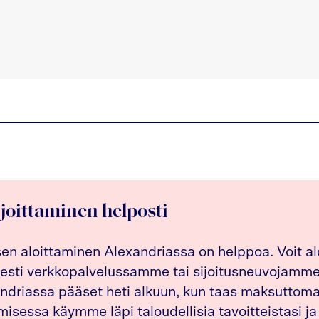
ijoittaminen helposti
sen aloittaminen Alexandriassa on helppoa. Voit al
esti verkkopalvelussamme tai sijoitusneuvojamme 
driassa pääset heti alkuun, kun taas maksuttom
isessa käymme läpi taloudellisia tavoitteistasi ja