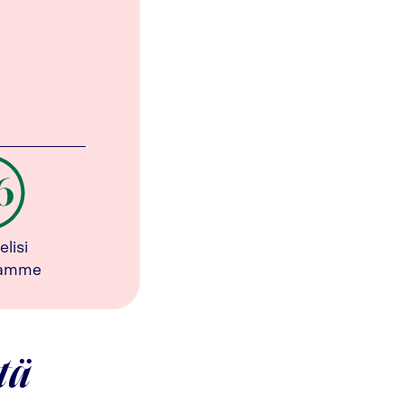
elisi
tamme
tä