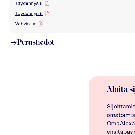
Täydennys 8
pdf
Täydennys 9
pdf
Vahvistus
pdf
Perustiedot
Aloita s
Sijoittami
omatoimis
OmaAlexan
ensitapaam