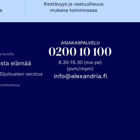
Kestävyys ja vastuullisuus
la
mukana toiminnassa
ASIAKASPALVELU
0200 10 100
 korolle
8.30-16.30 (ma-pe)
asta elämää
(pvm/mpm)
Sijoitusten verotus
info@alexandria.fi
pumattomuus