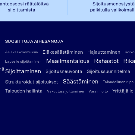
lanteeseesi räätälöityä
Sijoitusmenestystä
sijoittamista
palkitulla valikoimal
SUOSITTUJA AIHESANOJA
Eläkesäästäminen
Hajauttaminen
Asiakaskokemuksia
Korkoa
Maailmantalous
Rahastot
Rik
Lapselle sijoittaminen
nä
Sijoittaminen
Sijoitusneuvonta
Sijoitussuunnitelma
Säästäminen
Strukturoidut sijoitukset
Taloudellinen riip
Talouden hallinta
Yrittäjälle
Vakuutussijoittaminen
Varainhoito