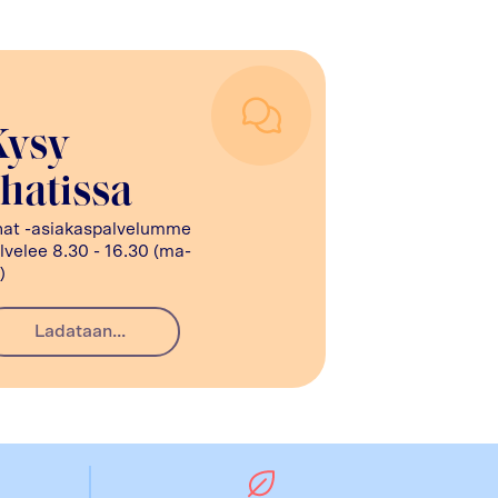
Kysy
hatissa
at -asiakaspalvelumme
lvelee 8.30 - 16.30 (ma-
)
Ladataan...