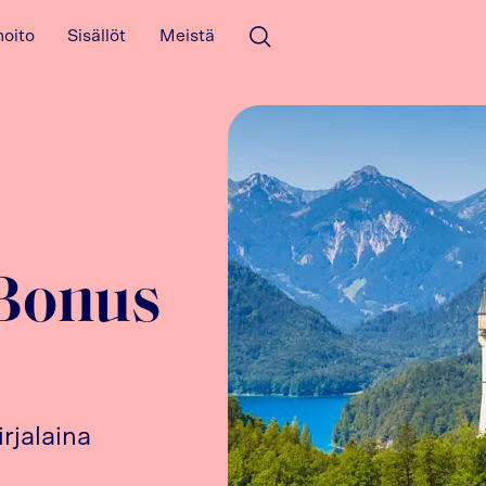
hoito
Sisällöt
Meistä
Avaa haku
Bonus
rjalaina