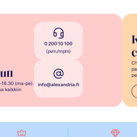
0 200 10 100
c
(pvm/mpm)
Ch
pa
uun
pe
-16.30 (ma-pe).
info@alexandria.fi
a kaikkiin