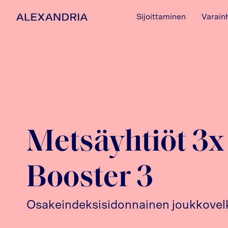
Sijoittaminen
Varain
Etusivulle
Metsäyhtiöt 3x
Booster 3
Osakeindeksisidonnainen joukkovelk