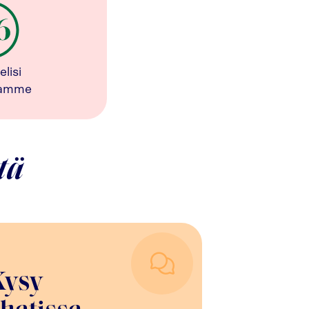
elisi
tamme
tä
Kysy