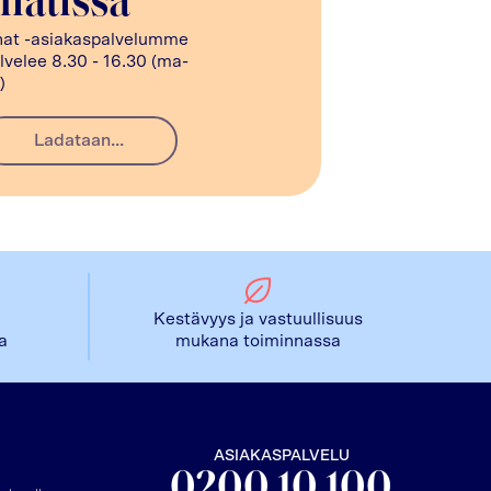
hatissa
at -asiakaspalvelumme
lvelee 8.30 - 16.30 (ma-
)
Ladataan...
Kestävyys ja vastuullisuus
la
mukana toiminnassa
ASIAKASPALVELU
0200 10 100