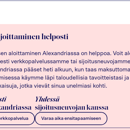
ijoittaminen helposti
sen aloittaminen Alexandriassa on helppoa. Voit al
esti verkkopalvelussamme tai sijoitusneuvojamme 
driassa pääset heti alkuun, kun taas maksuttom
isessa käymme läpi taloudellisia tavoitteistasi ja
kaisuja, jotka vievät sinua unelmiasi kohti.
sti
Yhdessä
andriassa
sijoitusneuvojan kanssa
erkkopalvelua
Varaa aika ensitapaamiseen