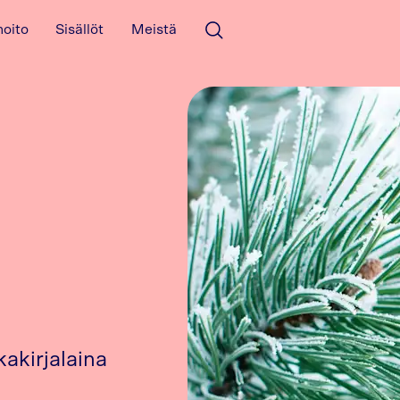
hoito
Sisällöt
Meistä
Avaa haku
akirjalaina