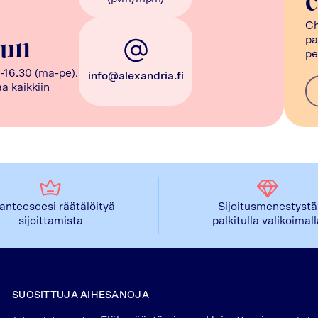
c
Ch
pa
uun
pe
-16.30 (ma-pe).
info@alexandria.fi
a kaikkiin
lanteeseesi räätälöityä
Sijoitusmenestystä
sijoittamista
palkitulla valikoimal
SUOSITTUJA AIHESANOJA