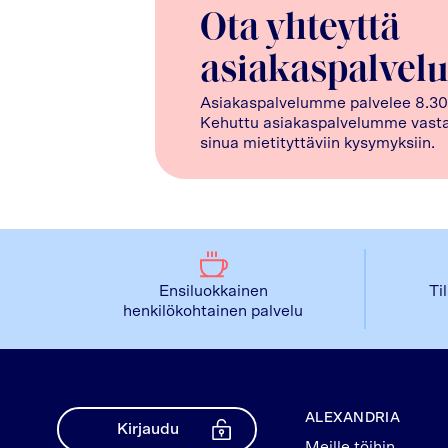
Ota yhteyttä
asiakaspalvel
Asiakaspalvelumme palvelee 8.30
Kehuttu asiakaspalvelumme vasta
sinua mietityttäviin kysymyksiin.
Ensiluokkainen
Ti
henkilökohtainen palvelu
ALEXANDRIA
Kirjaudu
Meille töihin