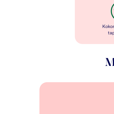
Koko
ta
M