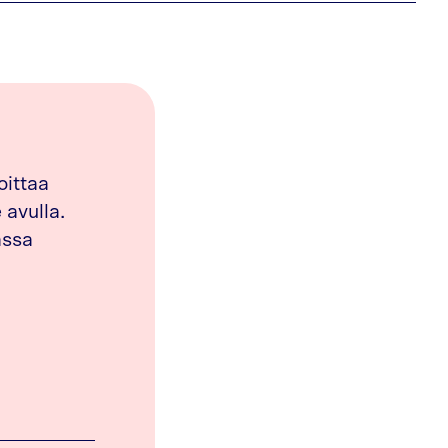
oittaa
avulla.
assa