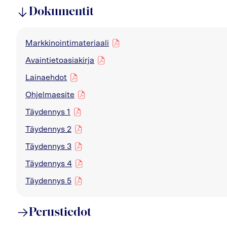
Dokumentit
Markkinointimateriaali
pdf
Avaintietoasiakirja
pdf
Lainaehdot
pdf
Ohjelmaesite
pdf
Täydennys 1
pdf
Täydennys 2
pdf
Täydennys 3
pdf
Täydennys 4
pdf
Täydennys 5
pdf
Perustiedot