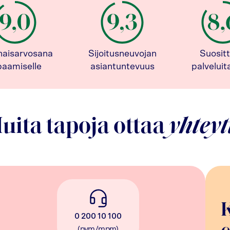
naisarvosana
Sijoitusneuvojan
Suositt
paamiselle
asiantuntevuus
palvelui
uita tapoja ottaa
yhteyt
0 200 10 100
(pvm/mpm)