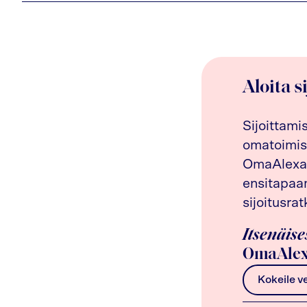
Aloita s
Sijoittami
omatoimis
OmaAlexan
ensitapaam
sijoitusrat
Itsenäise
OmaAlex
Kokeile v