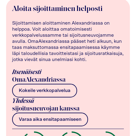
Aloita sijoittaminen helposti
Sijoittamisen aloittaminen Alexandriassa on
helppoa. Voit aloittaa omatoimisesti
verkkopalvelussamme tai sijoitusneuvojamme
avulla. OmaAlexandriassa pääset heti alkuun, kun
taas maksuttomassa ensitapaamisessa käymme
läpi taloudellisia tavoitteistasi ja sijoitusratkaisuja,
jotka vievät sinua unelmiasi kohti.
Itsenäisesti
OmaAlexandriassa
Kokeile verkkopalvelua
Yhdessä
sijoitusneuvojan kanssa
Varaa aika ensitapaamiseen