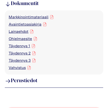
Dokumentit
Markkinointimateriaali
pdf
Avaintietoasiakirja
pdf
Lainaehdot
pdf
Ohjelmaesite
pdf
Täydennys 1
pdf
Täydennys 2
pdf
Täydennys 3
pdf
Vahvistus
pdf
Perustiedot