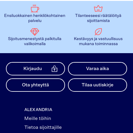
Ensiluokkainen henkilökohtainen
Tilanteeseesi räätälöityä
palvelu
sijoittamista
Sijoitusmenestystä palkitulla
Kestävyys ja vastuullisuus
valikoimalla
mukana toiminnassa
Kirjaudu
Varaa aika
Ota yhteyttä
Tilaa uutiskirje
ALEXANDRIA
Meille töihin
Tietoa sijoittajille