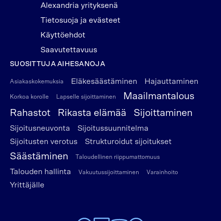
Alexandria yrityksenä
Tietosuoja ja evästeet
Käyttöehdot
Saavutettavuus
SUOSITTUJA AIHESANOJA
Eläkesäästäminen
Hajauttaminen
Asiakaskokemuksia
Maailmantalous
Korkoa korolle
Lapselle sijoittaminen
Rahastot
Rikasta elämää
Sijoittaminen
Sijoitusneuvonta
Sijoitussuunnitelma
Sijoitusten verotus
Strukturoidut sijoitukset
Säästäminen
Taloudellinen riippumattomuus
Talouden hallinta
Vakuutussijoittaminen
Varainhoito
Yrittäjälle