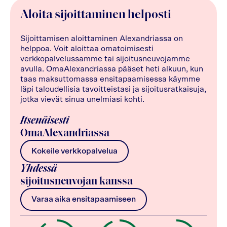
Aloita sijoittaminen helposti
Sijoittamisen aloittaminen Alexandriassa on
helppoa. Voit aloittaa omatoimisesti
verkkopalvelussamme tai sijoitusneuvojamme
avulla. OmaAlexandriassa pääset heti alkuun, kun
taas maksuttomassa ensitapaamisessa käymme
läpi taloudellisia tavoitteistasi ja sijoitusratkaisuja,
jotka vievät sinua unelmiasi kohti.
Itsenäisesti
OmaAlexandriassa
Kokeile verkkopalvelua
Yhdessä
sijoitusneuvojan kanssa
Varaa aika ensitapaamiseen