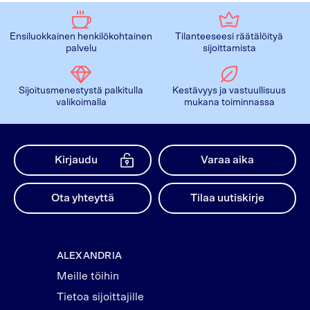
Ensiluokkainen henkilökohtainen
Tilanteeseesi räätälöityä
palvelu
sijoittamista
Sijoitusmenestystä palkitulla
Kestävyys ja vastuullisuus
valikoimalla
mukana toiminnassa
Kirjaudu
Varaa aika
Ota yhteyttä
Tilaa uutiskirje
ALEXANDRIA
Meille töihin
Tietoa sijoittajille