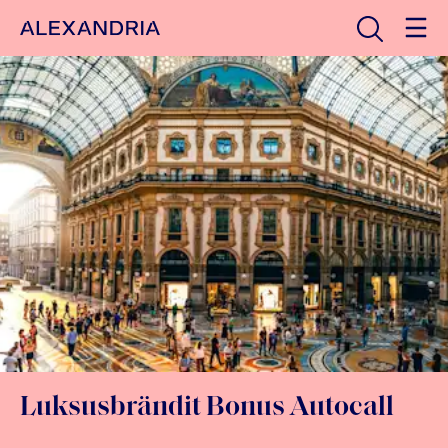
Avaa haku
Etusivulle
Luksusbrändit Bonus Autocall