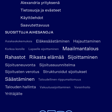
Alexandria yrityksenä
Tietosuoja ja evästeet
Käyttöehdot
Saavutettavuus
SUOSITTUJA AIHESANOJA
Eläkesäästäminen
Hajauttaminen
Asiakaskokemuksia
Maailmantalous
Korkoa korolle
Lapselle sijoittaminen
Rahastot
Rikasta elämää
Sijoittaminen
Sijoitusneuvonta
Sijoitussuunnitelma
Sijoitusten verotus
Strukturoidut sijoitukset
Säästäminen
Taloudellinen riippumattomuus
Talouden hallinta
Vakuutussijoittaminen
Varainhoito
Yrittäjälle