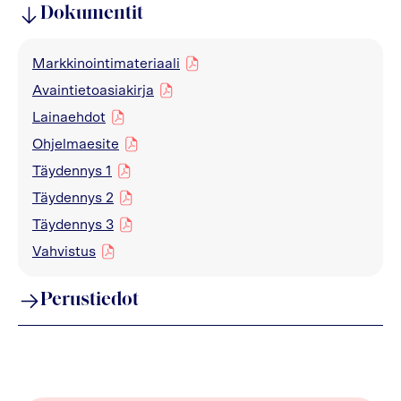
Dokumentit
Markkinointimateriaali
pdf
Avaintietoasiakirja
pdf
Lainaehdot
pdf
Ohjelmaesite
pdf
Täydennys 1
pdf
Täydennys 2
pdf
Täydennys 3
pdf
Vahvistus
pdf
Perustiedot