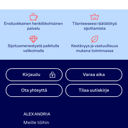
Ensiluokkainen henkilökohtainen
Tilanteeseesi räätälöityä
palvelu
sijoittamista
Sijoitusmenestystä palkitulla
Kestävyys ja vastuullisuus
valikoimalla
mukana toiminnassa
Kirjaudu
Varaa aika
Ota yhteyttä
Tilaa uutiskirje
ALEXANDRIA
Meille töihin