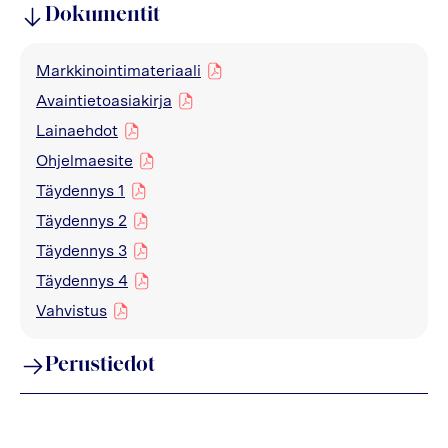
Dokumentit
Markkinointimateriaali
pdf
Avaintietoasiakirja
pdf
Lainaehdot
pdf
Ohjelmaesite
pdf
Täydennys 1
pdf
Täydennys 2
pdf
Täydennys 3
pdf
Täydennys 4
pdf
Vahvistus
pdf
Perustiedot