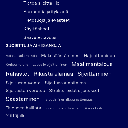
Tietoa sijoittajille
Alexandria yrityksenä
Tietosuoja ja evästeet
Käyttöehdot
Saavutettavuus
SUOSITTUJA AIHESANOJA
Eläkesäästäminen
Hajauttaminen
Asiakaskokemuksia
Maailmantalous
Korkoa korolle
Lapselle sijoittaminen
Rahastot
Rikasta elämää
Sijoittaminen
Sijoitusneuvonta
Sijoitussuunnitelma
Sijoitusten verotus
Strukturoidut sijoitukset
Säästäminen
Taloudellinen riippumattomuus
Talouden hallinta
Vakuutussijoittaminen
Varainhoito
Yrittäjälle