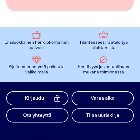
Ensiluokkainen henkilökohtainen
Tilanteeseesi räätälöityä
palvelu
sijoittamista
Sijoitusmenestystä palkitulla
Kestävyys ja vastuullisuus
valikoimalla
mukana toiminnassa
Kirjaudu
Varaa aika
Ota yhteyttä
Tilaa uutiskirje