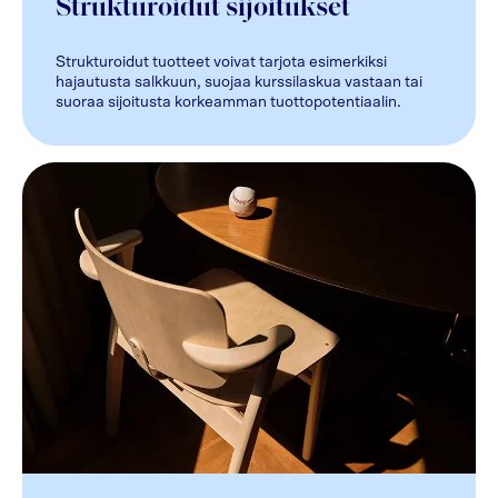
Strukturoidut sijoitukset
Strukturoidut tuotteet voivat tarjota esimerkiksi
hajautusta salkkuun, suojaa kurssilaskua vastaan tai
suoraa sijoitusta korkeamman tuottopotentiaalin.