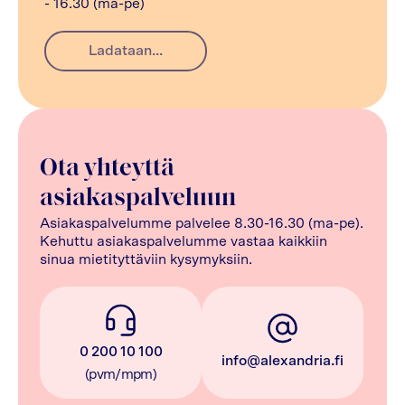
- 16.30 (ma-pe)
Ladataan...
Ota yhteyttä
asiakaspalveluun
Asiakaspalvelumme palvelee 8.30-16.30 (ma-pe).
Kehuttu asiakaspalvelumme vastaa kaikkiin
sinua mietityttäviin kysymyksiin.
0 200 10 100
info@alexandria.fi
(pvm/mpm)