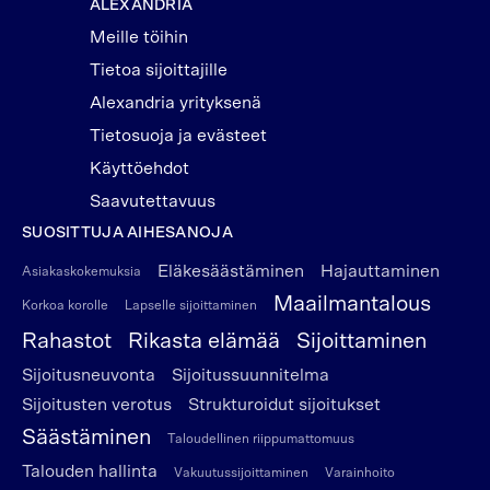
ALEXANDRIA
Meille töihin
Tietoa sijoittajille
Alexandria yrityksenä
Tietosuoja ja evästeet
Käyttöehdot
Saavutettavuus
SUOSITTUJA AIHESANOJA
Eläkesäästäminen
Hajauttaminen
Asiakaskokemuksia
Maailmantalous
Korkoa korolle
Lapselle sijoittaminen
Rahastot
Rikasta elämää
Sijoittaminen
Sijoitusneuvonta
Sijoitussuunnitelma
Sijoitusten verotus
Strukturoidut sijoitukset
Säästäminen
Taloudellinen riippumattomuus
Talouden hallinta
Vakuutussijoittaminen
Varainhoito