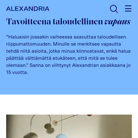
Avaa haku
Etusivulle
Tavoitteena taloudellinen
vapaus
”Haluaisin jossakin vaiheessa saavuttaa taloudellisen
riippumattomuuden. Minulle se merkitsee vapautta
tehdä niitä asioita, jotka minua kiinnostavat, enkä halua
päättää välttämättä etukäteen, että mitä se tulee
olemaan.” Sanna on viihtynyt Alexandrian asiakkaana jo
15 vuotta.