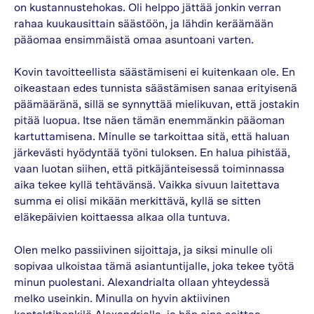
on kustannustehokas. Oli helppo jättää jonkin verran
rahaa kuukausittain säästöön, ja lähdin keräämään
pääomaa ensimmäistä omaa asuntoani varten.
Kovin tavoitteellista säästämiseni ei kuitenkaan ole. En
oikeastaan edes tunnista säästämisen sanaa erityisenä
päämääränä, sillä se synnyttää mielikuvan, että jostakin
pitää luopua. Itse näen tämän enemmänkin pääoman
kartuttamisena. Minulle se tarkoittaa sitä, että haluan
järkevästi hyödyntää työni tuloksen. En halua pihistää,
vaan luotan siihen, että pitkäjänteisessä toiminnassa
aika tekee kyllä tehtävänsä. Vaikka sivuun laitettava
summa ei olisi mikään merkittävä, kyllä se sitten
eläkepäivien koittaessa alkaa olla tuntuva.
Olen melko passiivinen sijoittaja, ja siksi minulle oli
sopivaa ulkoistaa tämä asiantuntijalle, joka tekee työtä
minun puolestani. Alexandrialta ollaan yhteydessä
melko useinkin. Minulla on hyvin aktiivinen