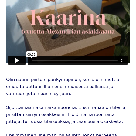
Olin suurin piirtein parikymppinen, kun aloin miettiä
omaa talouttani. Ihan ensimmäisestä palkasta jo
varmaan jotain panin syrjään.
Sijoittamaan aloin aika nuorena. Ensin rahaa oli tileillä,
ja sitten siirryin osakkeisiin. Hoidin aina itse näitä
juttuja: tuli uusia tilaisuuksia, ja taas uusia osakkeita.
Ensimmäinen unelmani oli asunto, jonka perheenä