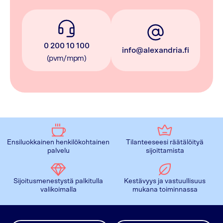
0 200 10 100
info@alexandria.fi
(pvm/mpm)
Ensiluokkainen henkilökohtainen
Tilanteeseesi räätälöityä
palvelu
sijoittamista
Sijoitusmenestystä palkitulla
Kestävyys ja vastuullisuus
valikoimalla
mukana toiminnassa