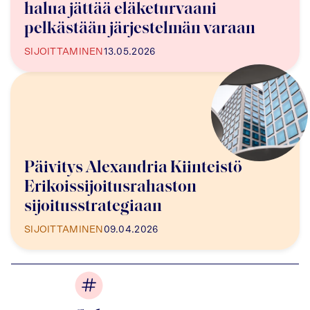
halua jättää eläketurvaani
pelkästään järjestelmän varaan
SIJOITTAMINEN
13.05.2026
Päivitys Alexandria Kiinteistö
Erikoissijoitusrahaston
sijoitusstrategiaan
SIJOITTAMINEN
09.04.2026