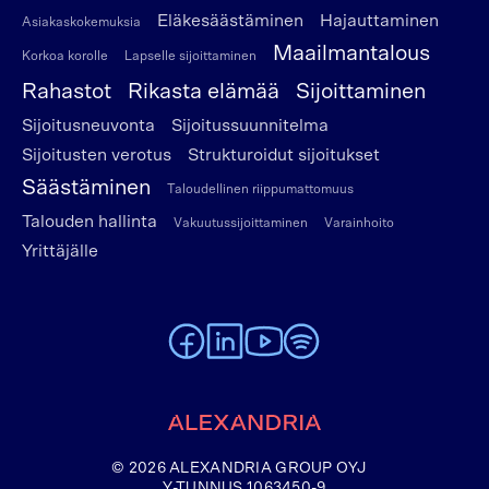
Eläkesäästäminen
Hajauttaminen
Asiakaskokemuksia
Maailmantalous
Korkoa korolle
Lapselle sijoittaminen
Rahastot
Rikasta elämää
Sijoittaminen
Sijoitusneuvonta
Sijoitussuunnitelma
Sijoitusten verotus
Strukturoidut sijoitukset
Säästäminen
Taloudellinen riippumattomuus
Talouden hallinta
Vakuutussijoittaminen
Varainhoito
Yrittäjälle
To Alexandria Facebook page
To Alexandria LinkedIn page
To Alexandria Youtube page
To Alexandria Spotify pag
Etusivulle
© 2026 ALEXANDRIA GROUP OYJ
Y-TUNNUS 1063450-9