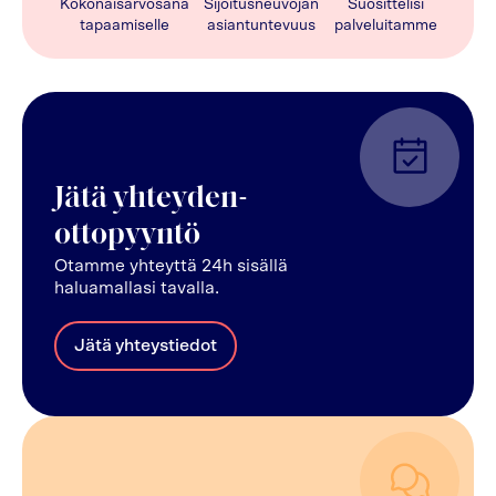
Kokonaisarvosana
Sijoitusneuvojan
Suosittelisi
tapaamiselle
asiantuntevuus
palveluitamme
Jätä yhteyden-
ottopyyntö
Otamme yhteyttä 24h sisällä
haluamallasi tavalla.
Jätä yhteystiedot