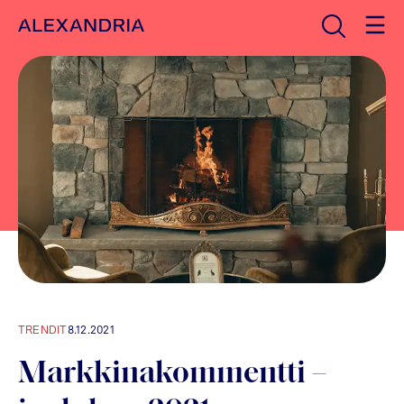
Avaa haku
Etusivulle
TRENDIT
8.12.2021
Markkinakommentti –