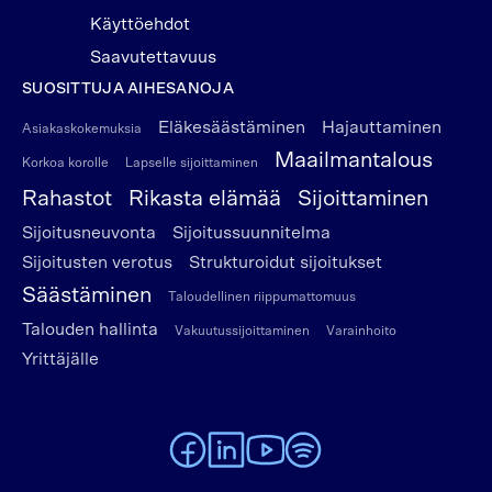
Käyttöehdot
Saavutettavuus
SUOSITTUJA AIHESANOJA
Eläkesäästäminen
Hajauttaminen
Asiakaskokemuksia
Maailmantalous
Korkoa korolle
Lapselle sijoittaminen
Rahastot
Rikasta elämää
Sijoittaminen
Sijoitusneuvonta
Sijoitussuunnitelma
Sijoitusten verotus
Strukturoidut sijoitukset
Säästäminen
Taloudellinen riippumattomuus
Talouden hallinta
Vakuutussijoittaminen
Varainhoito
Yrittäjälle
To Alexandria Facebook page
To Alexandria LinkedIn page
To Alexandria Youtube page
To Alexandria Spotify pag