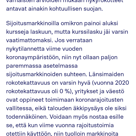
varhaisten arvioiden mukaan nykyrokotteet
antavat ainakin kohtuullisen suojan.
Sijoitusmarkkinoilla omikron painoi aluksi
kursseja laskuun, mutta kurssilasku jäi varsin
vaatimattomaksi. Jos verrataan
nykytilannetta viime vuoden
koronaympäristöön, niin nyt ollaan paljon
paremmassa asetelmassa
sijoitusmarkkinoiden suhteen. Länsimaiden
rokotekattavuus on varsin hyvä (vuonna 2020
rokotekattavuus oli 0 %), yritykset ja väestö
ovat oppineet toimimaan koronarajoitusten
vallitessa, eikä talouden äkkipysäys ole siksi
todennäköinen. Voidaan myös nostaa esille
se, että kun viime vuonna rajoitustoimia
otettiin käyttöön, niin tuolloin markkinoita