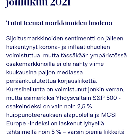
joulukuu 2021
Tutut teemat markkinoiden huolena
Sijoitusmarkkinoiden sentimentti on jälleen
heikentynyt korona- ja inflaatiohuolien
voimistuttua, mutta tässäkään ympäristössä
osakemarkkinoilla ei ole nähty viime
kuukausina paljon mediassa
peräänkuulutettua korjausliikettä.
Kurssiheilunta on voimistunut jonkin verran,
mutta esimerkiksi Yhdysvaltain S&P 500 -
osakeindeksi on vain noin 2,5 %
huippunoteerauksen alapuolella ja MCSI
Europe -indeksi on laskenut lyhyellä
tähtäimellä noin 5 % – varsin pieniä liikkeitä