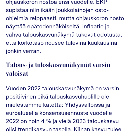
ohjauskoron nostoa ensi vuodelle. EKP
supistaa niin ikään joukkolainojen osto-
ohjelmia reippaasti, mutta ohjauskoron nosto
näyttää epätodennäköiseltä. Inflaatio ja
vahva talouskasvunäkymä tukevat odotusta,
että korkotaso nousee tulevina kuukausina
jonkin verran.
Talous- ja tuloskasvunäkymät varsin
valoisat
Vuoden 2022 talouskasvunäkymä on varsin
positiivinen eikä talouskasvuhuolille ole
mielestämme katetta: Yhdysvalloissa ja
euroalueella konsensusennuste vuodelle
2022 on noin 4 % ja vielä 2023 talouskasvu
olisi trendikasvun tasolla. Kiinan kasvu tulee