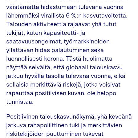
väistämättä hidastumaan tulevana vuonna
lähemmäksi virallista 6 %:n kasvutavoitetta.
Talouden aktiviteettia rajaavat yhä tutut
tekijät, kuten kapasiteetti- ja
saatavuusongelmat, työmarkkinoiden
yllättävän hidas palautuminen sekä
luonnollisesti korona. Tästä huolimatta
näyttää selvältä, että globaali talouskasvu
jatkuu hyvällä tasolla tulevana vuonna, eikä
sellaisia merkittäviä riskejä, jotka voisivat
rapauttaa positiivisen kuvan, ole helppo
tunnistaa.
Positiivinen talouskasvunäkymä, yhä keveänä
jatkuva rahapoliittinen tuki ja merkittävien
riskitekijöiden puuttuminen tukevat