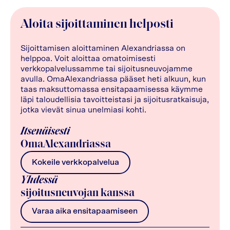
Aloita sijoittaminen helposti
Sijoittamisen aloittaminen Alexandriassa on
helppoa. Voit aloittaa omatoimisesti
verkkopalvelussamme tai sijoitusneuvojamme
avulla. OmaAlexandriassa pääset heti alkuun, kun
taas maksuttomassa ensitapaamisessa käymme
läpi taloudellisia tavoitteistasi ja sijoitusratkaisuja,
jotka vievät sinua unelmiasi kohti.
Itsenäisesti
OmaAlexandriassa
Kokeile verkkopalvelua
Yhdessä
sijoitusneuvojan kanssa
Varaa aika ensitapaamiseen