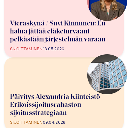
Vieraskynä / Suvi Kinnunen: En
halua jättää eläketurvaani
pelkästään järjestelmän varaan
SIJOITTAMINEN
13.05.2026
Päivitys Alexandria Kiinteistö
Erikoissijoitusrahaston
sijoitusstrategiaan
SIJOITTAMINEN
09.04.2026