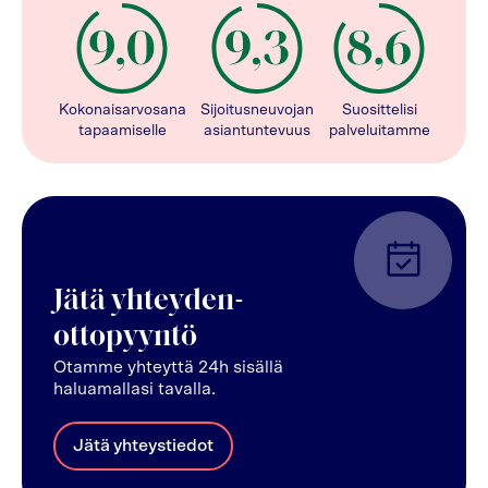
Kokonaisarvosana
Sijoitusneuvojan
Suosittelisi
tapaamiselle
asiantuntevuus
palveluitamme
Jätä yhteyden-
ottopyyntö
Otamme yhteyttä 24h sisällä
haluamallasi tavalla.
Jätä yhteystiedot