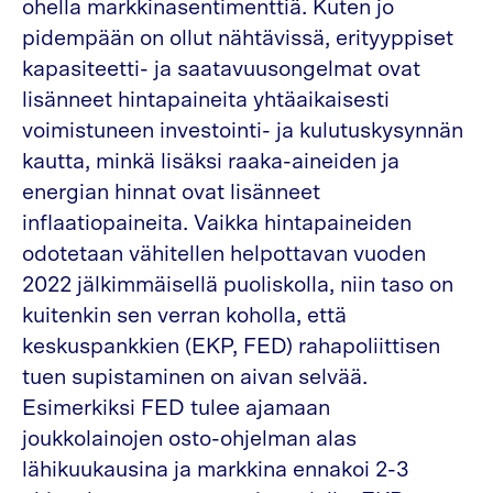
ohella markkinasentimenttiä. Kuten jo
pidempään on ollut nähtävissä, erityyppiset
kapasiteetti- ja saatavuusongelmat ovat
lisänneet hintapaineita yhtäaikaisesti
voimistuneen investointi- ja kulutuskysynnän
kautta, minkä lisäksi raaka-aineiden ja
energian hinnat ovat lisänneet
inflaatiopaineita. Vaikka hintapaineiden
odotetaan vähitellen helpottavan vuoden
2022 jälkimmäisellä puoliskolla, niin taso on
kuitenkin sen verran koholla, että
keskuspankkien (EKP, FED) rahapoliittisen
tuen supistaminen on aivan selvää.
Esimerkiksi FED tulee ajamaan
joukkolainojen osto-ohjelman alas
lähikuukausina ja markkina ennakoi 2-3