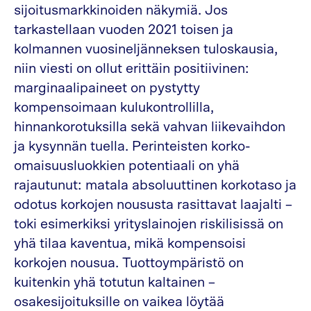
sijoitusmarkkinoiden näkymiä. Jos
tarkastellaan vuoden 2021 toisen ja
kolmannen vuosineljänneksen tuloskausia,
niin viesti on ollut erittäin positiivinen:
marginaalipaineet on pystytty
kompensoimaan kulukontrollilla,
hinnankorotuksilla sekä vahvan liikevaihdon
ja kysynnän tuella. Perinteisten korko-
omaisuusluokkien potentiaali on yhä
rajautunut: matala absoluuttinen korkotaso ja
odotus korkojen noususta rasittavat laajalti –
toki esimerkiksi yrityslainojen riskilisissä on
yhä tilaa kaventua, mikä kompensoisi
korkojen nousua. Tuottoympäristö on
kuitenkin yhä totutun kaltainen –
osakesijoituksille on vaikea löytää