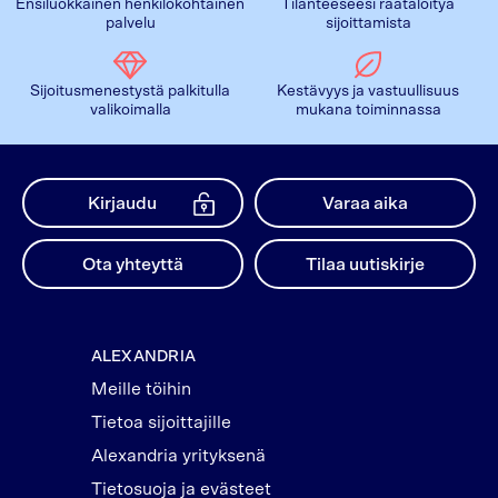
Ensiluokkainen henkilökohtainen
Tilanteeseesi räätälöityä
palvelu
sijoittamista
Sijoitusmenestystä palkitulla
Kestävyys ja vastuullisuus
valikoimalla
mukana toiminnassa
Kirjaudu
Varaa aika
Ota yhteyttä
Tilaa uutiskirje
ALEXANDRIA
Meille töihin
Tietoa sijoittajille
Alexandria yrityksenä
Tietosuoja ja evästeet