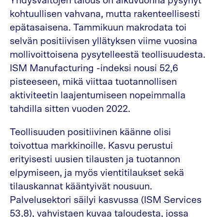
Yhdysvaltojen talous on alkuvuonna pysynyt
kohtuullisen vahvana, mutta rakenteellisesti
epätasaisena. Tammikuun makrodata toi
selvän positiivisen yllätyksen viime vuosina
mollivoittoisena pysytelleestä teollisuudesta.
ISM Manufacturing -indeksi nousi 52,6
pisteeseen, mikä viittaa tuotannollisen
aktiviteetin laajentumiseen nopeimmalla
tahdilla sitten vuoden 2022.
Teollisuuden positiivinen käänne olisi
toivottua markkinoille. Kasvu perustui
erityisesti uusien tilausten ja tuotannon
elpymiseen, ja myös vientitilaukset sekä
tilauskannat kääntyivät nousuun.
Palvelusektori säilyi kasvussa (ISM Services
53,8), vahvistaen kuvaa taloudesta, jossa