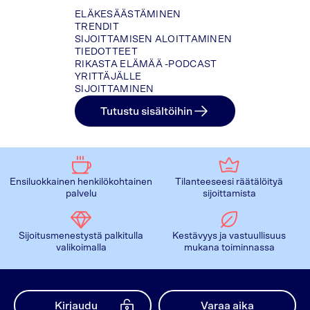
ELÄKESÄÄSTÄMINEN
TRENDIT
SIJOITTAMISEN ALOITTAMINEN
TIEDOTTEET
RIKASTA ELÄMÄÄ -PODCAST
YRITTÄJÄLLE
SIJOITTAMINEN
Tutustu sisältöihin
Ensiluokkainen henkilökohtainen
Tilanteeseesi räätälöityä
palvelu
sijoittamista
Sijoitusmenestystä palkitulla
Kestävyys ja vastuullisuus
valikoimalla
mukana toiminnassa
Kirjaudu
Varaa aika