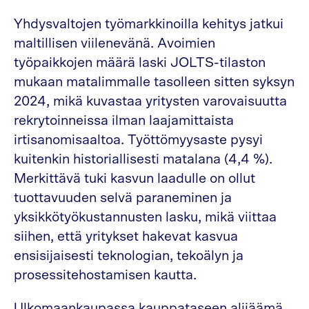
Yhdysvaltojen työmarkkinoilla kehitys jatkui
maltillisen viilenevänä. Avoimien
työpaikkojen määrä laski JOLTS-tilaston
mukaan matalimmalle tasolleen sitten syksyn
2024, mikä kuvastaa yritysten varovaisuutta
rekrytoinneissa ilman laajamittaista
irtisanomisaaltoa. Työttömyysaste pysyi
kuitenkin historiallisesti matalana (4,4 %).
Merkittävä tuki kasvun laadulle on ollut
tuottavuuden selvä paraneminen ja
yksikkötyökustannusten lasku, mikä viittaa
siihen, että yritykset hakevat kasvua
ensisijaisesti teknologian, tekoälyn ja
prosessitehostamisen kautta.
Ulkomaankaupassa kauppataseen alijäämä