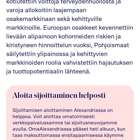
kotiutettiin voittoja terveydenhuollosta ja
varoja allokoitiin laajempaan
osakemarkkinaan sekä kehittyville
markkinoille. Euroopan osakkeet kevennettiin
lievään alipainoon kohonneiden riskien ja
kiristyneen hinnoittelun vuoksi, Pohjoismaat
säilytettiin ylipainossa ja kehittyvien
markkinoiden roolia vahvistettiin hajautuksen
ja tuottopotentiaalin lähteenä.
Aloita sijoittaminen helposti
Sijoittamisen aloittaminen Alexandriassa on
helppoa. Voit aloittaa omatoimisesti
verkkopalvelussamme tai sijoitusneuvojamme
avulla. OmaAlexandriassa pääset heti alkuun, kun
taas maksuttomassa ensitapaamisessa käymme