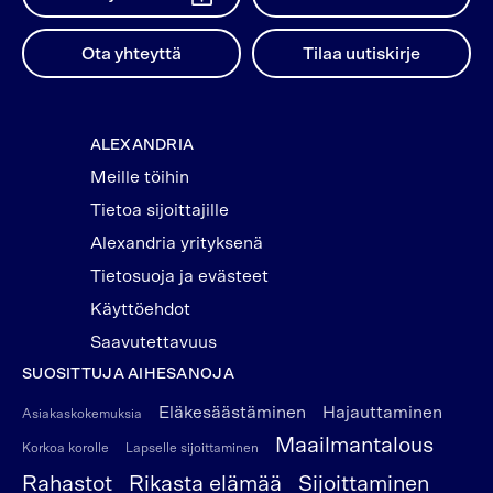
Ota yhteyttä
Tilaa uutiskirje
ALEXANDRIA
Meille töihin
Tietoa sijoittajille
Alexandria yrityksenä
Tietosuoja ja evästeet
Käyttöehdot
Saavutettavuus
SUOSITTUJA AIHESANOJA
Eläkesäästäminen
Hajauttaminen
Asiakaskokemuksia
Maailmantalous
Korkoa korolle
Lapselle sijoittaminen
Rahastot
Rikasta elämää
Sijoittaminen