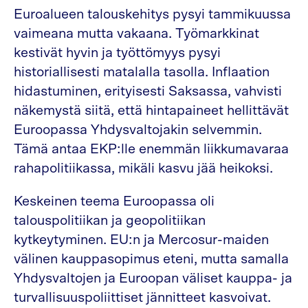
Euroalueen talouskehitys pysyi tammikuussa
vaimeana mutta vakaana. Työmarkkinat
kestivät hyvin ja työttömyys pysyi
historiallisesti matalalla tasolla. Inflaation
hidastuminen, erityisesti Saksassa, vahvisti
näkemystä siitä, että hintapaineet hellittävät
Euroopassa Yhdysvaltojakin selvemmin.
Tämä antaa EKP:lle enemmän liikkumavaraa
rahapolitiikassa, mikäli kasvu jää heikoksi.
Keskeinen teema Euroopassa oli
talouspolitiikan ja geopolitiikan
kytkeytyminen. EU:n ja Mercosur-maiden
välinen kauppasopimus eteni, mutta samalla
Yhdysvaltojen ja Euroopan väliset kauppa- ja
turvallisuuspoliittiset jännitteet kasvoivat.