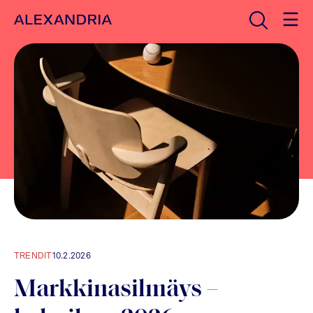
Avaa haku
Etusivulle
TRENDIT
10.2.2026
Markkinasilmäys –