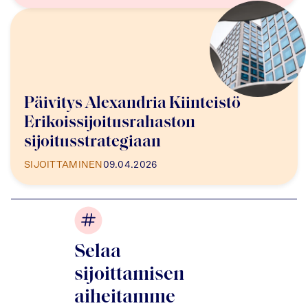
Päivitys Alexandria Kiinteistö
Erikoissijoitusrahaston
sijoitusstrategiaan
SIJOITTAMINEN
09.04.2026
Selaa
sijoittamisen
aiheitamme