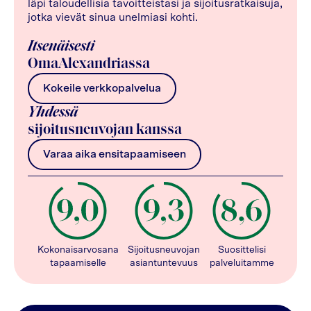
läpi taloudellisia tavoitteistasi ja sijoitusratkaisuja,
jotka vievät sinua unelmiasi kohti.
Itsenäisesti
OmaAlexandriassa
Kokeile verkkopalvelua
Yhdessä
sijoitusneuvojan kanssa
Varaa aika ensitapaamiseen
Kokonaisarvosana
Sijoitusneuvojan
Suosittelisi
tapaamiselle
asiantuntevuus
palveluitamme