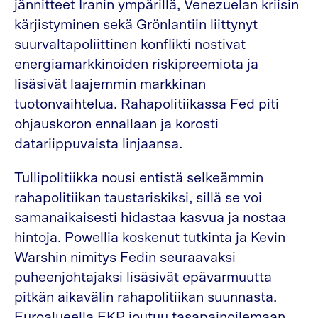
jännitteet Iranin ympärillä, Venezuelan kriisin
kärjistyminen sekä Grönlantiin liittynyt
suurvaltapoliittinen konflikti nostivat
energiamarkkinoiden riskipreemiota ja
lisäsivät laajemmin markkinan
tuotonvaihtelua. Rahapolitiikassa Fed piti
ohjauskoron ennallaan ja korosti
datariippuvaista linjaansa.
Tullipolitiikka nousi entistä selkeämmin
rahapolitiikan taustariskiksi, sillä se voi
samanaikaisesti hidastaa kasvua ja nostaa
hintoja. Powellia koskenut tutkinta ja Kevin
Warshin nimitys Fedin seuraavaksi
puheenjohtajaksi lisäsivät epävarmuutta
pitkän aikavälin rahapolitiikan suunnasta.
Euroalueella EKP joutuu tasapainoilemaan