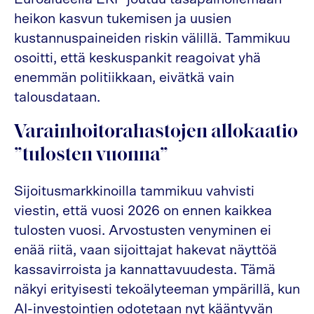
heikon kasvun tukemisen ja uusien
kustannuspaineiden riskin välillä. Tammikuu
osoitti, että keskuspankit reagoivat yhä
enemmän politiikkaan, eivätkä vain
talousdataan.
Varainhoitorahastojen allokaatio
”tulosten vuonna”
Sijoitusmarkkinoilla tammikuu vahvisti
viestin, että vuosi 2026 on ennen kaikkea
tulosten vuosi. Arvostusten venyminen ei
enää riitä, vaan sijoittajat hakevat näyttöä
kassavirroista ja kannattavuudesta. Tämä
näkyi erityisesti tekoälyteeman ympärillä, kun
AI-investointien odotetaan nyt kääntyvän