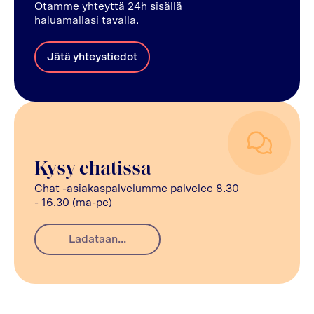
Otamme yhteyttä 24h sisällä
haluamallasi tavalla.
Jätä yhteystiedot
Kysy chatissa
Chat -asiakaspalvelumme palvelee 8.30
- 16.30 (ma-pe)
Ladataan...