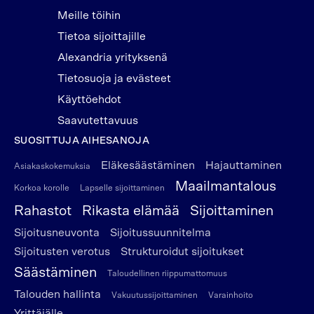
Meille töihin
Tietoa sijoittajille
Alexandria yrityksenä
Tietosuoja ja evästeet
Käyttöehdot
Saavutettavuus
SUOSITTUJA AIHESANOJA
Eläkesäästäminen
Hajauttaminen
Asiakaskokemuksia
Maailmantalous
Korkoa korolle
Lapselle sijoittaminen
Rahastot
Rikasta elämää
Sijoittaminen
Sijoitusneuvonta
Sijoitussuunnitelma
Sijoitusten verotus
Strukturoidut sijoitukset
Säästäminen
Taloudellinen riippumattomuus
Talouden hallinta
Vakuutussijoittaminen
Varainhoito
Yrittäjälle