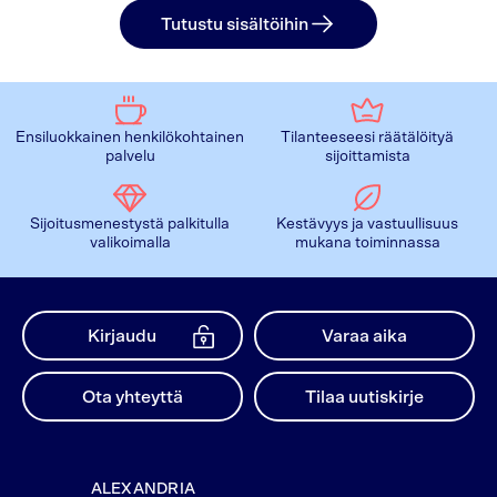
Tutustu sisältöihin
Ensiluokkainen henkilökohtainen
Tilanteeseesi räätälöityä
palvelu
sijoittamista
Sijoitusmenestystä palkitulla
Kestävyys ja vastuullisuus
valikoimalla
mukana toiminnassa
Kirjaudu
Varaa aika
Ota yhteyttä
Tilaa uutiskirje
ALEXANDRIA