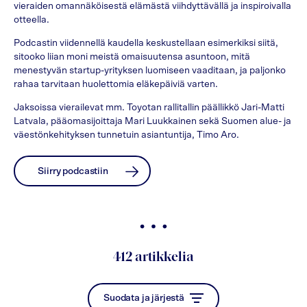
vieraiden omannäköisestä elämästä viihdyttävällä ja inspiroivalla
otteella.
Podcastin viidennellä kaudella keskustellaan esimerkiksi siitä,
sitooko liian moni meistä omaisuutensa asuntoon, mitä
menestyvän startup-yrityksen luomiseen vaaditaan, ja paljonko
rahaa tarvitaan huolettomia eläkepäiviä varten.
Jaksoissa vierailevat mm. Toyotan rallitallin päällikkö Jari-Matti
Latvala, pääomasijoittaja Mari Luukkainen sekä Suomen alue- ja
väestönkehityksen tunnetuin asiantuntija, Timo Aro.
Siirry podcastiin
412
artikkelia
Suodata ja järjestä