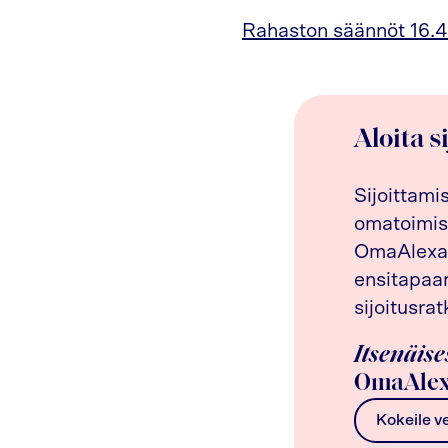
Rahaston säännöt 16.4
Aloita s
Sijoittami
omatoimis
OmaAlexan
ensitapaam
sijoitusrat
Itsenäise
OmaAlex
Kokeile v