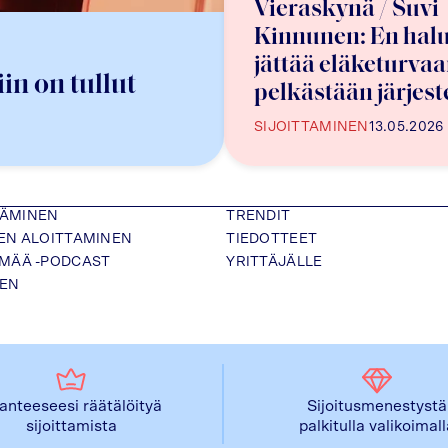
Vieraskynä / Suvi
Kinnunen: En hal
jättää eläketurvaa
in on tullut
pelkästään järjes
varaan
SIJOITTAMINEN
13.05.2026
TÄMINEN
TRENDIT
SEN ALOITTAMINEN
TIEDOTTEET
ÄMÄÄ -PODCAST
YRITTÄJÄLLE
NEN
lanteeseesi räätälöityä
Sijoitusmenestystä
sijoittamista
palkitulla valikoimal