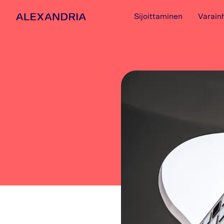
Sijoittaminen
Varain
Etusivulle