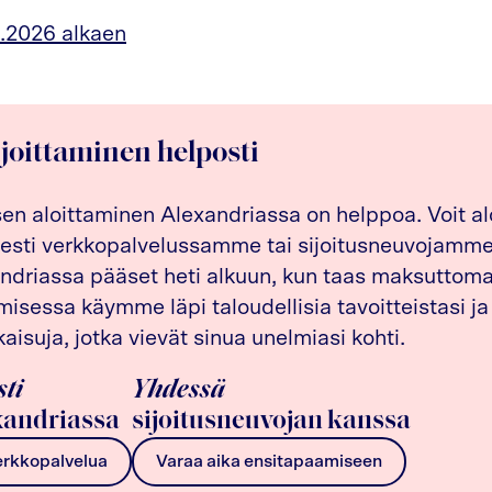
.2026 alkaen
ijoittaminen helposti
sen aloittaminen Alexandriassa on helppoa. Voit al
esti verkkopalvelussamme tai sijoitusneuvojamme 
driassa pääset heti alkuun, kun taas maksuttom
isessa käymme läpi taloudellisia tavoitteistasi ja
kaisuja, jotka vievät sinua unelmiasi kohti.
sti
Yhdessä
andriassa
sijoitusneuvojan kanssa
erkkopalvelua
Varaa aika ensitapaamiseen