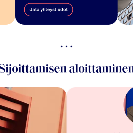
Jätä yhteystiedot
Sijoittamisen aloittamine