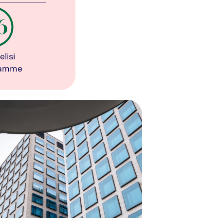
elisi
tamme