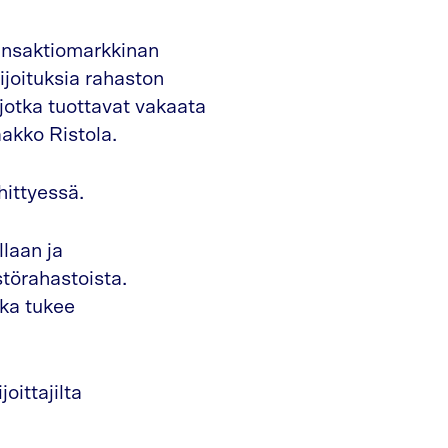
ransaktiomarkkinan
ijoituksia rahaston
jotka tuottavat vakaata
aakko Ristola.
hittyessä.
laan ja
störahastoista.
oka tukee
oittajilta