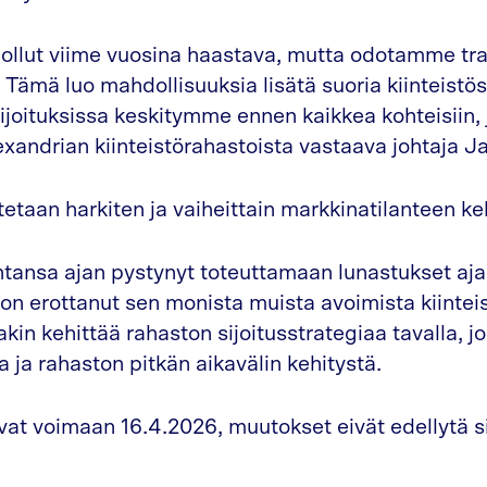
 ollut viime vuosina haastava, mutta odotamme t
. Tämä luo mahdollisuuksia lisätä suoria kiinteistös
ijoituksissa keskitymme ennen kaikkea kohteisiin, 
exandrian kiinteistörahastoista vastaava johtaja J
etaan harkiten ja vaiheittain markkinatilanteen ke
tansa ajan pystynyt toteuttamaan lunastukset ajal
 on erottanut sen monista muista avoimista kiintei
kin kehittää rahaston sijoitusstrategiaa tavalla, j
 ja rahaston pitkän aikavälin kehitystä.
t voimaan 16.4.2026, muutokset eivät edellytä sij