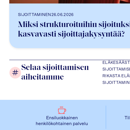
SIJOITTAMINEN
26.06.2026
Miksi strukturoituihin sijoituksi
kasvavasti sijoittajakysyntää?
ELÄKESÄÄS
Selaa sijoittamisen
SIJOITTAMI
aiheitamme
RIKASTA EL
SIJOITTAMI
Ensiluokkainen
Ti
henkilökohtainen palvelu