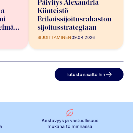
Päivitys Alexandria
ua
Kiinteistö
ni
Erikoissijoitusrahaston
telmän
sijoitusstrategiaan
SIJOITTAMINEN
09.04.2026
Tutustu sisältöihin
Kestävyys ja vastuullisuus
la
mukana toiminnassa