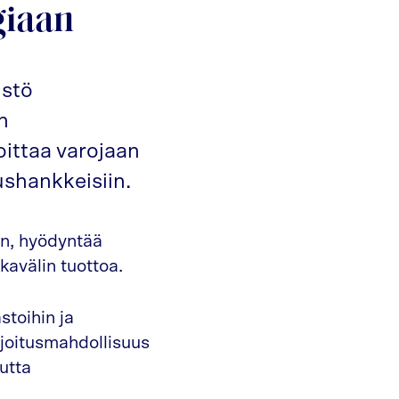
giaan
istö
n
oittaa varojaan
ushankkeisiin.
an, hyödyntää
kavälin tuottoa.
stoihin ja
ijoitusmahdollisuus
utta