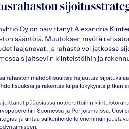
tusrahaston sijoitusstrate
yhtiö Oy on päivittänyt Alexandria Kiinte
haston sääntöjä. Muutoksen myötä rahasto
det laajenevat, ja rahasto voi jatkossa sij
ssa sijaitseviin kiinteistöihin ja rakenn
aa rahaston mahdollisuuksia hajauttaa sijoituksia
dollisuuksia ja rakentaa kilpailukykyistä pitkän ai
ijoittanut pääasiassa noteerattuihin kiinteistöraha
 arvopapereihin Suomessa ja Pohjoismaissa. Uusi s
ategiaa ja antaa salkunhoidolle enemmän joustavu
yödyntämiseen.