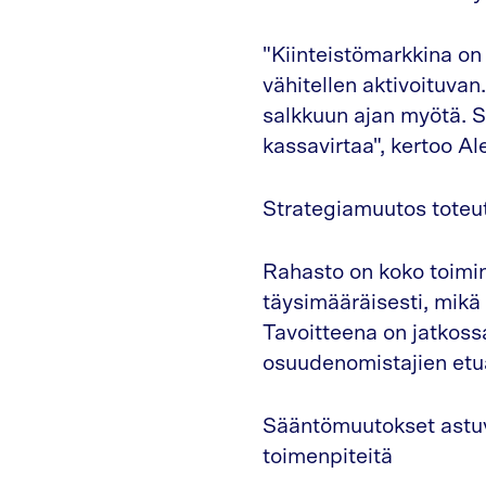
"Kiinteistömarkkina on
vähitellen aktivoituvan
salkkuun ajan myötä. S
kassavirtaa", kertoo Al
Strategiamuutos toteut
Rahasto on koko toimin
täysimääräisesti, mikä
Tavoitteena on jatkossa
osuudenomistajien etua
Sääntömuutokset astuva
toimenpiteitä