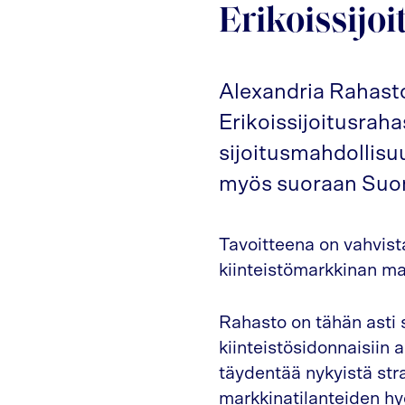
Erikoissijoi
Alexandria Rahasto
Erikoissijoitusra
sijoitusmahdollisuu
myös suoraan Suome
Tavoitteena on vahvist
kiinteistömarkkinan mah
Rahasto on tähän asti s
kiinteistösidonnaisiin
täydentää nykyistä str
markkinatilanteiden h