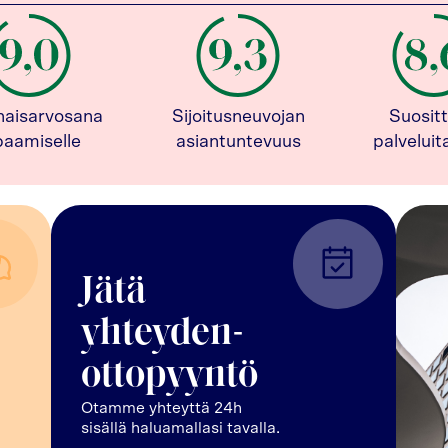
naisarvosana
Sijoitusneuvojan
Suositt
paamiselle
asiantuntevuus
palvelui
Jätä
yhteyden-
ottopyyntö
Otamme yhteyttä 24h
sisällä haluamallasi tavalla.