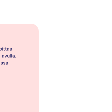
oittaa
avulla.
assa