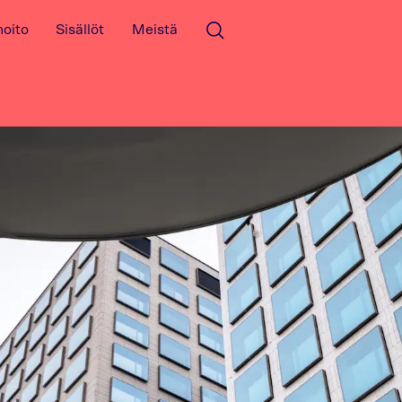
hoito
Sisällöt
Meistä
Avaa haku