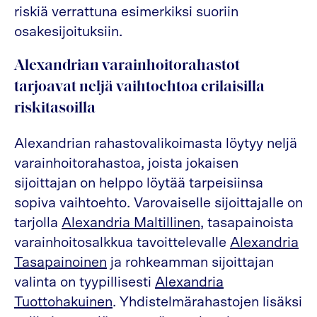
riskiä verrattuna esimerkiksi suoriin
osakesijoituksiin.
Alexandrian varainhoitorahastot
tarjoavat neljä vaihtoehtoa erilaisilla
riskitasoilla
Alexandrian rahastovalikoimasta löytyy neljä
varainhoitorahastoa, joista jokaisen
sijoittajan on helppo löytää tarpeisiinsa
sopiva vaihtoehto. Varovaiselle sijoittajalle on
tarjolla
Alexandria Maltillinen
, tasapainoista
varainhoitosalkkua tavoittelevalle
Alexandria
Tasapainoinen
ja rohkeamman sijoittajan
valinta on tyypillisesti
Alexandria
Tuottohakuinen
. Yhdistelmärahastojen lisäksi