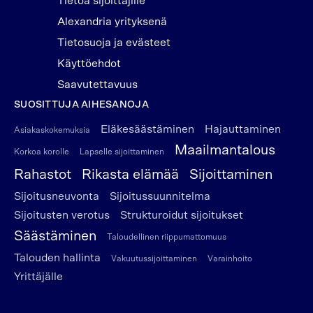
Tietoa sijoittajille
Alexandria yrityksenä
Tietosuoja ja evästeet
Käyttöehdot
Saavutettavuus
SUOSITTUJA AIHESANOJA
Eläkesäästäminen
Hajauttaminen
Asiakaskokemuksia
Maailmantalous
Korkoa korolle
Lapselle sijoittaminen
Rahastot
Rikasta elämää
Sijoittaminen
Sijoitusneuvonta
Sijoitussuunnitelma
Sijoitusten verotus
Strukturoidut sijoitukset
Säästäminen
Taloudellinen riippumattomuus
Talouden hallinta
Vakuutussijoittaminen
Varainhoito
Yrittäjälle