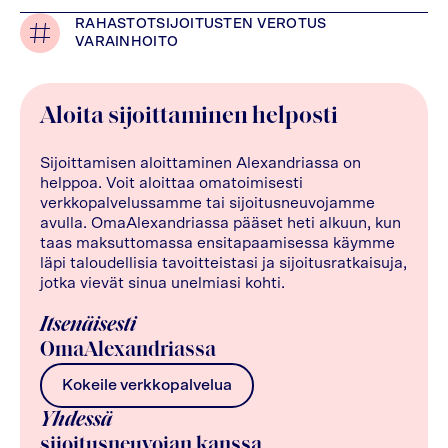
RAHASTOT
SIJOITUSTEN VEROTUS
VARAINHOITO
Aloita sijoittaminen helposti
Sijoittamisen aloittaminen Alexandriassa on
helppoa. Voit aloittaa omatoimisesti
verkkopalvelussamme tai sijoitusneuvojamme
avulla. OmaAlexandriassa pääset heti alkuun, kun
taas maksuttomassa ensitapaamisessa käymme
läpi taloudellisia tavoitteistasi ja sijoitusratkaisuja,
jotka vievät sinua unelmiasi kohti.
Itsenäisesti
OmaAlexandriassa
Kokeile verkkopalvelua
Yhdessä
sijoitusneuvojan kanssa