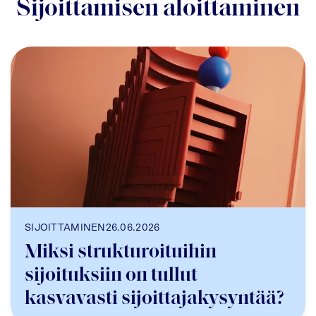
Sijoittamisen aloittaminen
SIJOITTAMINEN
26.06.2026
Miksi strukturoituihin
sijoituksiin on tullut
kasvavasti sijoittajakysyntää?