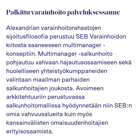
Palkittu varainhoito palveluksessanne
Alexandrian varainhoitorahastojen
sijoitusfilosofia perustuu SEB Varainhoidon
kiitosta saaneeseen multimanager -
konseptiin. Multimanager -salkunhoito
pohjautuu vahvaan hajautusosaamiseen sekä
huolelliseen yhteistyökumppaneiden
valintaan maailman parhaiden
salkunhoitajien joukosta. Avoimeen
arkkitehtuuriin perustuvassa
salkunhoitomallissa hyödynnetään niin SEB:n
omia vahvuusalueita kuin myös
kansainvälisten omaisuudenhoitajien
erityisosaamista.