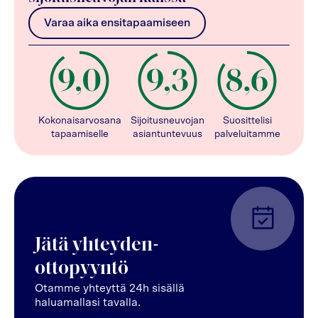
Varaa aika ensitapaamiseen
Kokonaisarvosana
Sijoitusneuvojan
Suosittelisi
tapaamiselle
asiantuntevuus
palveluitamme
Jätä yhteyden-
ottopyyntö
Otamme yhteyttä 24h sisällä
haluamallasi tavalla.