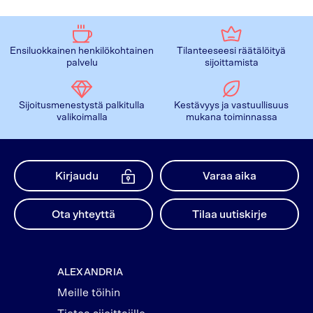
Ensiluokkainen henkilökohtainen
Tilanteeseesi räätälöityä
palvelu
sijoittamista
Sijoitusmenestystä palkitulla
Kestävyys ja vastuullisuus
valikoimalla
mukana toiminnassa
Kirjaudu
Varaa aika
Ota yhteyttä
Tilaa uutiskirje
ALEXANDRIA
Meille töihin