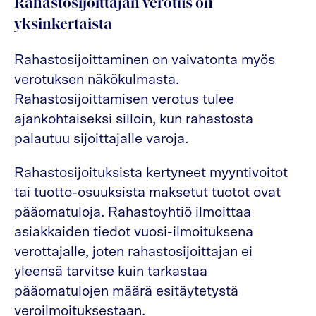
Rahastosijoittajan verotus on
yksinkertaista
Rahastosijoittaminen on vaivatonta myös
verotuksen näkökulmasta.
Rahastosijoittamisen verotus tulee
ajankohtaiseksi silloin, kun rahastosta
palautuu sijoittajalle varoja.
Rahastosijoituksista kertyneet myyntivoitot
tai tuotto-osuuksista maksetut tuotot ovat
pääomatuloja. Rahastoyhtiö ilmoittaa
asiakkaiden tiedot vuosi-ilmoituksena
verottajalle, joten rahastosijoittajan ei
yleensä tarvitse kuin tarkastaa
pääomatulojen määrä esitäytetystä
veroilmoituksestaan.