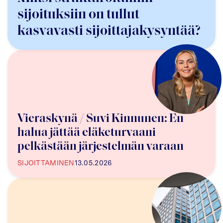
sijoituksiin on tullut
kasvavasti sijoittajakysyntää?
Vieraskynä / Suvi Kinnunen: En
halua jättää eläketurvaani
pelkästään järjestelmän varaan
SIJOITTAMINEN
13.05.2026