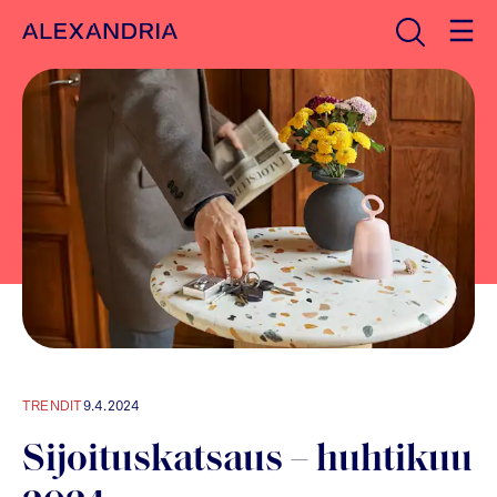
Avaa haku
Etusivulle
TRENDIT
9.4.2024
Sijoituskatsaus – huhtikuu