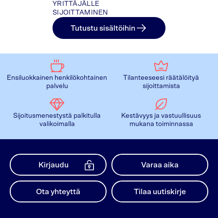
YRITTÄJÄLLE
SIJOITTAMINEN
Tutustu sisältöihin
Ensiluokkainen henkilökohtainen
Tilanteeseesi räätälöityä
palvelu
sijoittamista
Sijoitusmenestystä palkitulla
Kestävyys ja vastuullisuus
valikoimalla
mukana toiminnassa
Kirjaudu
Varaa aika
Ota yhteyttä
Tilaa uutiskirje