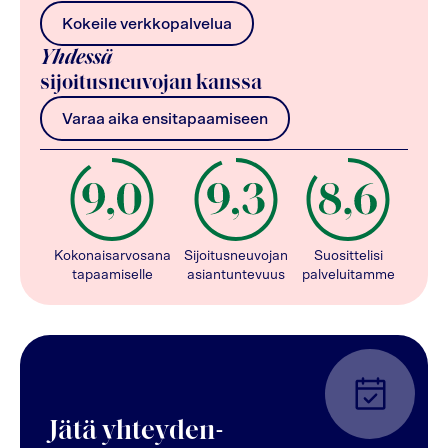
Kokeile verkkopalvelua
Yhdessä
sijoitusneuvojan kanssa
Varaa aika ensitapaamiseen
Kokonaisarvosana
Sijoitusneuvojan
Suosittelisi
tapaamiselle
asiantuntevuus
palveluitamme
Jätä yhteyden-