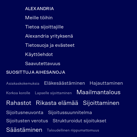
ALEXANDRIA
Meille töihin
Tietoa sijoittajille
Alexandria yrityksenä
Tietosuoja ja evästeet
Käyttöehdot
Saavutettavuus
SUOSITTUJA AIHESANOJA
Eläkesäästäminen
Hajauttaminen
Asiakaskokemuksia
Maailmantalous
Korkoa korolle
Lapselle sijoittaminen
Rahastot
Rikasta elämää
Sijoittaminen
Sijoitusneuvonta
Sijoitussuunnitelma
Sijoitusten verotus
Strukturoidut sijoitukset
Säästäminen
Taloudellinen riippumattomuus