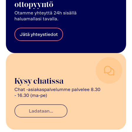
ottopyyntö
Otamme yhteyttä 24h sisällä
haluamallasi tavalla.
Jätä yhteystiedot
Kysy chatissa
Chat -asiakaspalvelumme palvelee 8.30
- 16.30 (ma-pe)
Ladataan...