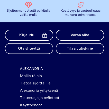
Sijoitusmenestystä palkitulla
Kestävyys ja vastuullisuus
valikoimalla
mukana toiminnassa
Kirjaudu
Varaa aika
Ota yhteyttä
Tilaa uutiskirje
ALEXANDRIA
Meille töihin
Tietoa sijoittajille
Alexandria yrityksenä
Tietosuoja ja evästeet
Käyttöehdot