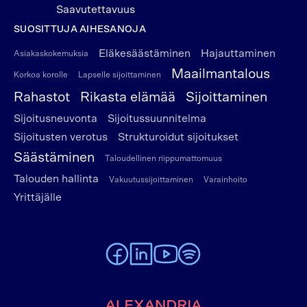
Saavutettavuus
SUOSITTUJA AIHESANOJA
Eläkesäästäminen
Hajauttaminen
Asiakaskokemuksia
Maailmantalous
Korkoa korolle
Lapselle sijoittaminen
Rahastot
Rikasta elämää
Sijoittaminen
Sijoitusneuvonta
Sijoitussuunnitelma
Sijoitusten verotus
Strukturoidut sijoitukset
Säästäminen
Taloudellinen riippumattomuus
Talouden hallinta
Vakuutussijoittaminen
Varainhoito
Yrittäjälle
To Alexandria Facebook page
To Alexandria LinkedIn page
To Alexandria Youtube page
To Alexandria Spotify pag
Etusivulle