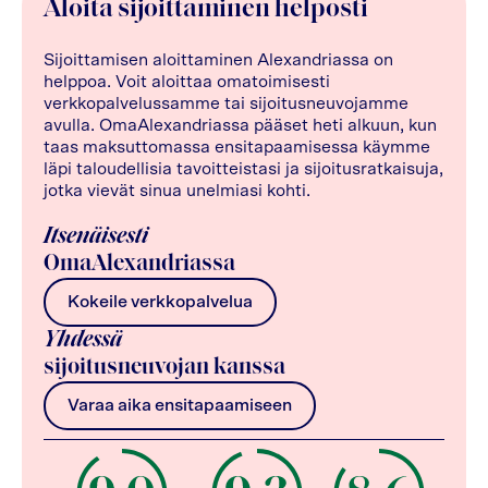
Aloita sijoittaminen helposti
Sijoittamisen aloittaminen Alexandriassa on
helppoa. Voit aloittaa omatoimisesti
verkkopalvelussamme tai sijoitusneuvojamme
avulla. OmaAlexandriassa pääset heti alkuun, kun
taas maksuttomassa ensitapaamisessa käymme
läpi taloudellisia tavoitteistasi ja sijoitusratkaisuja,
jotka vievät sinua unelmiasi kohti.
Itsenäisesti
OmaAlexandriassa
Kokeile verkkopalvelua
Yhdessä
sijoitusneuvojan kanssa
Varaa aika ensitapaamiseen