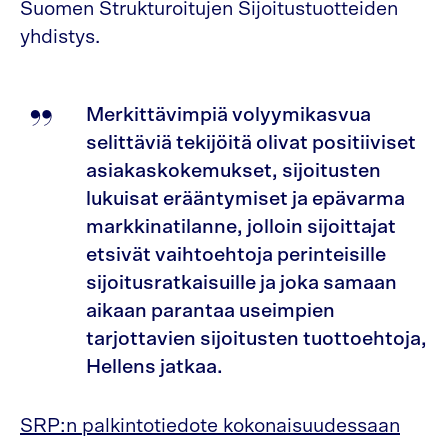
Suomen Strukturoitujen Sijoitustuotteiden
yhdistys.
Merkittävimpiä volyymikasvua
selittäviä tekijöitä olivat positiiviset
asiakaskokemukset, sijoitusten
lukuisat erääntymiset ja epävarma
markkinatilanne, jolloin sijoittajat
etsivät vaihtoehtoja perinteisille
sijoitusratkaisuille ja joka samaan
aikaan parantaa useimpien
tarjottavien sijoitusten tuottoehtoja,
Hellens jatkaa.
SRP:n palkintotiedote kokonaisuudessaan