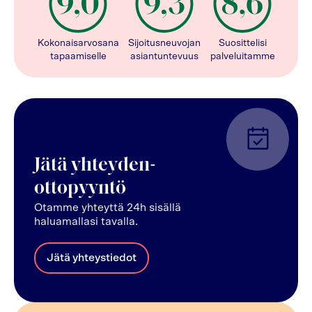
Kokonaisarvosana
Sijoitusneuvojan
Suosittelisi
tapaamiselle
asiantuntevuus
palveluitamme
Jätä yhteyden-
ottopyyntö
Otamme yhteyttä 24h sisällä
haluamallasi tavalla.
Jätä yhteystiedot