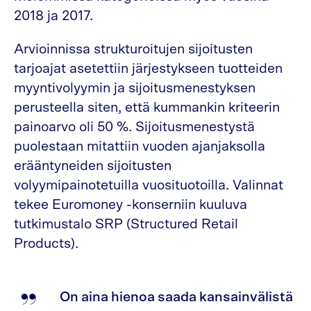
2018 ja 2017.
Arvioinnissa strukturoitujen sijoitusten
tarjoajat asetettiin järjestykseen tuotteiden
myyntivolyymin ja sijoitusmenestyksen
perusteella siten, että kummankin kriteerin
painoarvo oli 50 %. Sijoitusmenestystä
puolestaan mitattiin vuoden ajanjaksolla
erääntyneiden sijoitusten
volyymipainotetuilla vuosituotoilla. Valinnat
tekee Euromoney -konserniin kuuluva
tutkimustalo SRP (Structured Retail
Products).
On aina hienoa saada kansainvälistä