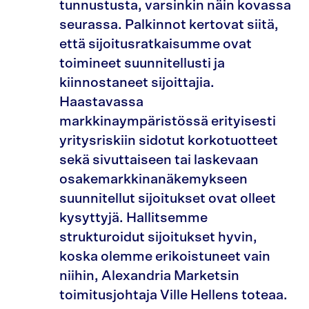
tunnustusta, varsinkin näin kovassa
seurassa. Palkinnot kertovat siitä,
että sijoitusratkaisumme ovat
toimineet suunnitellusti ja
kiinnostaneet sijoittajia.
Haastavassa
markkinaympäristössä erityisesti
yritysriskiin sidotut korkotuotteet
sekä sivuttaiseen tai laskevaan
osakemarkkinanäkemykseen
suunnitellut sijoitukset ovat olleet
kysyttyjä. Hallitsemme
strukturoidut sijoitukset hyvin,
koska olemme erikoistuneet vain
niihin, Alexandria Marketsin
toimitusjohtaja Ville Hellens toteaa.