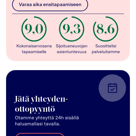
Varaa aika ensitapaamiseen
Kokonaisarvosana
Sijoitusneuvojan
Suosittelisi
tapaamiselle
asiantuntevuus
palveluitamme
Jätä yhteyden-
ottopyyntö
Otamme yhteyttä 24h sisällä
haluamallasi tavalla.