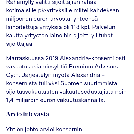
Rahamylly välitti sijoittajien rahaa
kotimaisille pk-yrityksille miltei kahdeksan
miljoonan euron arvosta, yhteensä
lainoitettuja yrityksiä oli 118 kpl. Palvelun
kautta yritysten lainoihin sijoitti yli tuhat
sijoittajaa.
Marraskuussa 2019 Alexandria-konserni osti
vakuutusasiamiesyhtiö Premium Advisors
Oy:n. Järjestelyn myötä Alexandria –
konsernista tuli yksi Suomen suurimmista
sijoitusvakuutusten vakuutusedustajista noin
1,4 miljardin euron vakuutuskannalla.
Arvio tulevasta
Yhtiön johto arvioi konsernin