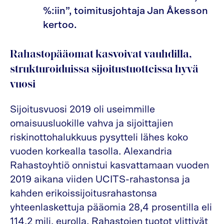
%:iin”, toimitusjohtaja Jan Åkesson
kertoo.
Rahastopääomat kasvoivat vauhdilla,
strukturoiduissa sijoitustuotteissa hyvä
vuosi
Sijoitusvuosi 2019 oli useimmille
omaisuusluokille vahva ja sijoittajien
riskinottohalukkuus pysytteli lähes koko
vuoden korkealla tasolla. Alexandria
Rahastoyhtiö onnistui kasvattamaan vuoden
2019 aikana viiden UCITS-rahastonsa ja
kahden erikoissijoitusrahastonsa
yhteenlaskettuja pääomia 28,4 prosentilla eli
114,2 milj. eurolla. Rahastojen tuotot ylittivät