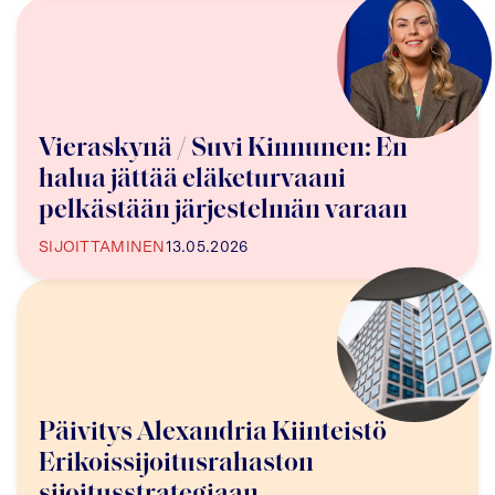
Vieraskynä / Suvi Kinnunen: En
halua jättää eläketurvaani
pelkästään järjestelmän varaan
SIJOITTAMINEN
13.05.2026
Päivitys Alexandria Kiinteistö
Erikoissijoitusrahaston