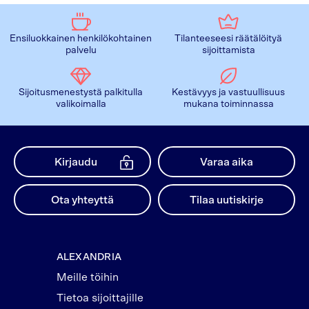
Ensiluokkainen henkilökohtainen
Tilanteeseesi räätälöityä
palvelu
sijoittamista
Sijoitusmenestystä palkitulla
Kestävyys ja vastuullisuus
valikoimalla
mukana toiminnassa
Kirjaudu
Varaa aika
Ota yhteyttä
Tilaa uutiskirje
ALEXANDRIA
Meille töihin
Tietoa sijoittajille