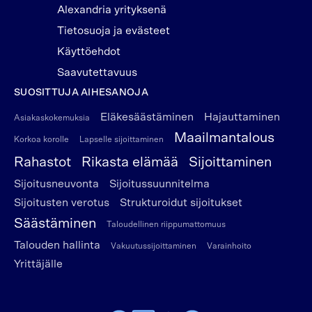
Alexandria yrityksenä
Tietosuoja ja evästeet
Käyttöehdot
Saavutettavuus
SUOSITTUJA AIHESANOJA
Eläkesäästäminen
Hajauttaminen
Asiakaskokemuksia
Maailmantalous
Korkoa korolle
Lapselle sijoittaminen
Rahastot
Rikasta elämää
Sijoittaminen
Sijoitusneuvonta
Sijoitussuunnitelma
Sijoitusten verotus
Strukturoidut sijoitukset
Säästäminen
Taloudellinen riippumattomuus
Talouden hallinta
Vakuutussijoittaminen
Varainhoito
Yrittäjälle