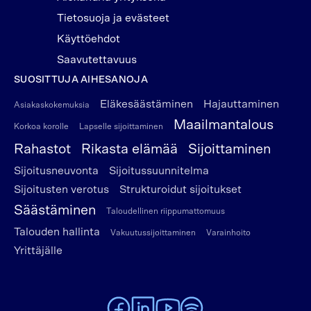
Tietosuoja ja evästeet
Käyttöehdot
Saavutettavuus
SUOSITTUJA AIHESANOJA
Eläkesäästäminen
Hajauttaminen
Asiakaskokemuksia
Maailmantalous
Korkoa korolle
Lapselle sijoittaminen
Rahastot
Rikasta elämää
Sijoittaminen
Sijoitusneuvonta
Sijoitussuunnitelma
Sijoitusten verotus
Strukturoidut sijoitukset
Säästäminen
Taloudellinen riippumattomuus
Talouden hallinta
Vakuutussijoittaminen
Varainhoito
Yrittäjälle