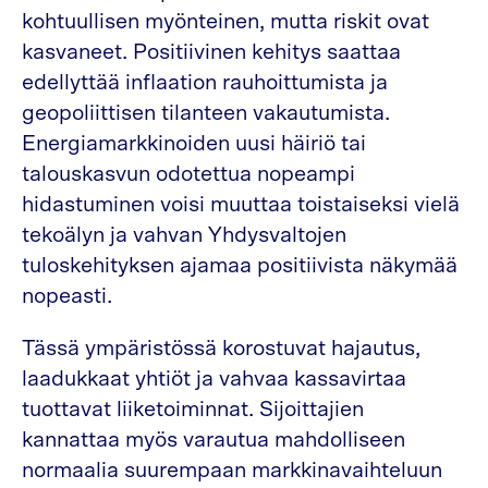
kohtuullisen myönteinen, mutta riskit ovat
kasvaneet. Positiivinen kehitys saattaa
edellyttää inflaation rauhoittumista ja
geopoliittisen tilanteen vakautumista.
Energiamarkkinoiden uusi häiriö tai
talouskasvun odotettua nopeampi
hidastuminen voisi muuttaa toistaiseksi vielä
tekoälyn ja vahvan Yhdysvaltojen
tuloskehityksen ajamaa positiivista näkymää
nopeasti.
Tässä ympäristössä korostuvat hajautus,
laadukkaat yhtiöt ja vahvaa kassavirtaa
tuottavat liiketoiminnat. Sijoittajien
kannattaa myös varautua mahdolliseen
normaalia suurempaan markkinavaihteluun