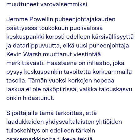
muuttuneet varovaisemmiksi.
Jerome Powellin puheenjohtajakauden
päättyessä toukokuun puolivälissä
keskuspankki korosti edelleen kärsivällisyyttä
ja datariippuvuutta, eikä uusi puheenjohtaja
Kevin Warsh muuttanut viestintää
merkittävästi. Haasteena on inflaatio, joka
pysyy keskuspankin tavoitetta korkeammalla
tasolla. Tämän vuoksi korkojen nopeaa
laskua ei ole näköpiirissä, vaikka talouskasvu
onkin hidastunut.
Sijoittajalle tämä tarkoittaa, että
laadukkaiden yhdysvaltalaisten yhtiöiden
tuloskehitys on edelleen tärkein
osakemarkkinoita tukeva tekijä.