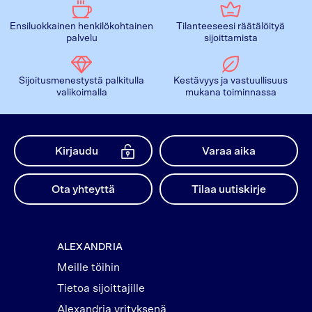
Ensiluokkainen henkilökohtainen
Tilanteeseesi räätälöityä
palvelu
sijoittamista
Sijoitusmenestystä palkitulla
Kestävyys ja vastuullisuus
valikoimalla
mukana toiminnassa
Kirjaudu
Varaa aika
Ota yhteyttä
Tilaa uutiskirje
ALEXANDRIA
Meille töihin
Tietoa sijoittajille
Alexandria yrityksenä