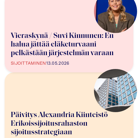
Vieraskynä / Suvi Kinnunen: En
halua jättää eläketurvaani
pelkästään järjestelmän varaan
SIJOITTAMINEN
13.05.2026
Päivitys Alexandria Kiinteistö
Erikoissijoitusrahaston
sijoitusstrategiaan