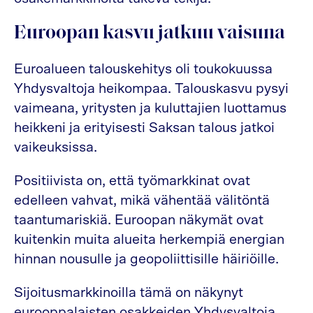
Euroopan kasvu jatkuu vaisuna
Euroalueen talouskehitys oli toukokuussa
Yhdysvaltoja heikompaa. Talouskasvu pysyi
vaimeana, yritysten ja kuluttajien luottamus
heikkeni ja erityisesti Saksan talous jatkoi
vaikeuksissa.
Positiivista on, että työmarkkinat ovat
edelleen vahvat, mikä vähentää välitöntä
taantumariskiä. Euroopan näkymät ovat
kuitenkin muita alueita herkempiä energian
hinnan nousulle ja geopoliittisille häiriöille.
Sijoitusmarkkinoilla tämä on näkynyt
eurooppalaisten osakkeiden Yhdysvaltoja