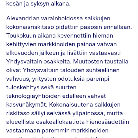
kesän ja syksyn aikana.
Alexandrian varainhoidossa salkkujen
kokonaisriskitaso pidettiin pääosin ennallaan.
Toukokuun aikana kevennettiin hieman
kehittyvien markkinoiden painoa vahvan
alkuvuoden jälkeen ja lisättiin vastaavasti
Yhdysvaltain osakkeita. Muutosten taustalla
olivat Yhdysvaltain talouden suhteellinen
vahvuus, yritysten odotuksia parempi
tuloskehitys sekä suurten
teknologiayhtiöiden edelleen vahvat
kasvunäkymät. Kokonaisuutena salkkujen
riskitaso säilyi selvässä ylipainossa, mutta
alueellista osakeallokaatiota hienosäädettiin
vastaamaan paremmin markkinoiden