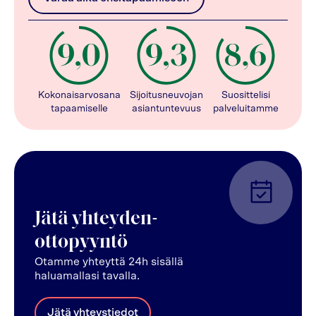
Kokonaisarvosana
Sijoitusneuvojan
Suosittelisi
tapaamiselle
asiantuntevuus
palveluitamme
Jätä yhteyden-
ottopyyntö
Otamme yhteyttä 24h sisällä
haluamallasi tavalla.
Jätä yhteystiedot