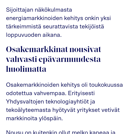
Sijoittajan näkökulmasta
energiamarkkinoiden kehitys onkin yksi
tärkeimmistä seurattavista tekijöistä
loppuvuoden aikana.
Osakemarkkinat nousivat
vahvasti epävarmuudesta
huolimatta
Osakemarkkinoiden kehitys oli toukokuussa
odotettua vahvempaa. Erityisesti
Yhdysvaltojen teknologiayhtiöt ja
tekoälyteemasta hyötyvät yritykset vetivät
markkinoita ylöspäin.
Nousu on kuitenkin ollut melko kapeaa ja