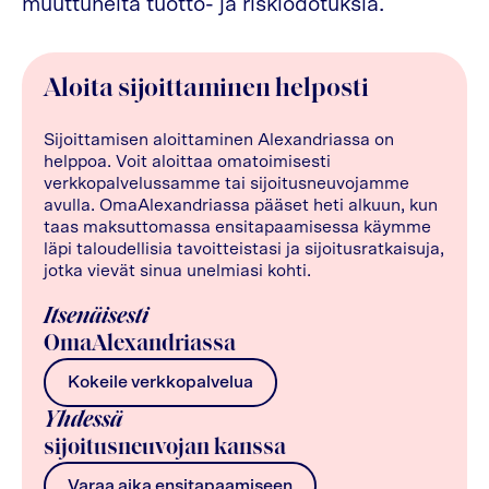
muuttuneita tuotto- ja riskiodotuksia.
Aloita sijoittaminen helposti
Sijoittamisen aloittaminen Alexandriassa on
helppoa. Voit aloittaa omatoimisesti
verkkopalvelussamme tai sijoitusneuvojamme
avulla. OmaAlexandriassa pääset heti alkuun, kun
taas maksuttomassa ensitapaamisessa käymme
läpi taloudellisia tavoitteistasi ja sijoitusratkaisuja,
jotka vievät sinua unelmiasi kohti.
Itsenäisesti
OmaAlexandriassa
Kokeile verkkopalvelua
Yhdessä
sijoitusneuvojan kanssa
Varaa aika ensitapaamiseen