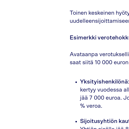
Toinen keskeinen hyöty
uudelleensijoittamisee
Esimerkki verotehok
Avataanpa verotuksellis
saat siitä 10 000 euron
Yksityishenkilönä
kertyy vuodessa al
jää 7 000 euroa. 
% veroa.
Sijoitusyhtiön kau