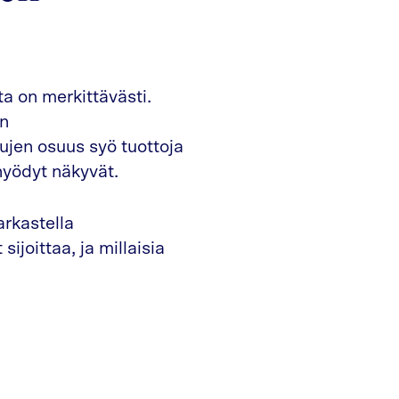
tta on merkittävästi.
en
ujen osuus syö tuottoja
hyödyt näkyvät.
arkastella
sijoittaa, ja millaisia