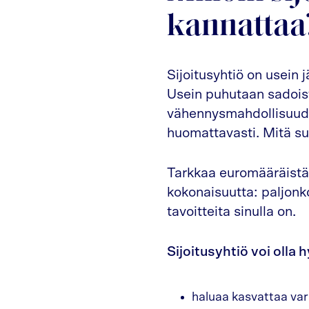
kannattaa
Sijoitusyhtiö on usein j
Usein puhutaan sadoist
vähennysmahdollisuudet
huomattavasti. Mitä su
Tarkkaa euromääräistä 
kokonaisuutta: paljonko 
tavoitteita sinulla on.
Sijoitusyhtiö voi olla h
haluaa kasvattaa vara