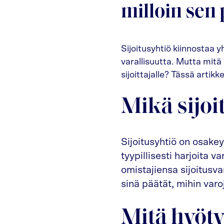
milloin sen
Sijoitusyhtiö kiinnostaa 
varallisuutta. Mutta mitä s
sijoittajalle? Tässä artikk
Mikä sijoi
Sijoitusyhtiö on osakeyh
tyypillisesti harjoita v
omistajiensa sijoitusva
sinä päätät, mihin varoj
Mitä hyötyä