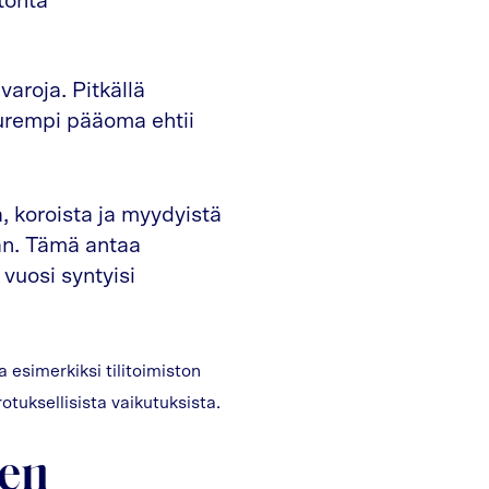
itöntä
varoja. Pitkällä
suurempi pääoma ehtii
, koroista ja myydyistä
ään. Tämä antaa
 vuosi syntyisi
 esimerkiksi tilitoimiston
otuksellisista vaikutuksista.
nen