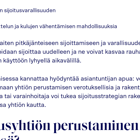
sijoitusvarallisuuden
telun ja kulujen vähentämisen mahdollisuuksia
haiten pitkäjänteiseen sijoittamiseen ja varallisuu
oidaan sijoittaa uudelleen ja ne voivat kasvaa rauha
käyttöön lyhyellä aikavälillä.
sessa kannattaa hyödyntää asiantuntijan apua: ve
oimaan yhtiön perustamisen verotuksellisia ja raken
a tai varainhoitaja voi tukea sijoitusstrategian ra
sa yhtiön kautta.
tusyhtiön perustaminen 