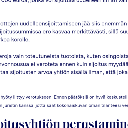
8 000 euroa, jonka voi sijoittaa uudelleen ilman väl
uottojen uudelleensijoittamiseen jää siis enemmän 
 sijoitussummissa ero kasvaa merkittävästi, sillä 
koa korolle.
roja vain toteutuneista tuotoista, kuten osingoista
 arvonnousua ei veroteta ennen kuin sijoitus myyd
a sijoitusten arvoa yhtiön sisällä ilman, että joka
hyöty liittyy verotukseen. Ennen päätöksiä on hyvä keskustella
n juristin kanssa, jotta saat kokonaiskuvan oman tilanteesi ver
joitusyhtiön perustami