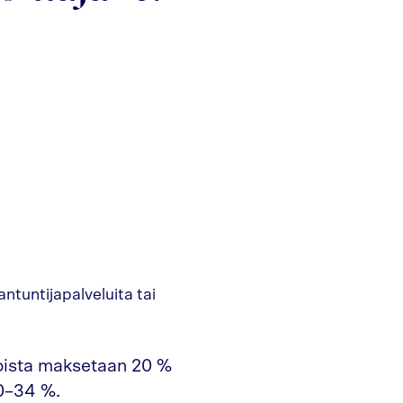
antuntijapalveluita tai
toista maksetaan 20 %
30–34 %.