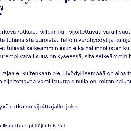
?
ärkevä ratkaisu silloin, kun sijoitettavaa varallisuu
a tuhansista euroista. Tällöin verohyödyt ja kuluj
 tulevat selkeämmin esiin eikä hallinnollisten kul
urempi varallisuus on kyseessä, sitä selkeämmin 
rajaa ei kuitenkaan ole. Hyödyllisempää on aina t
sijoitettavaa varallisuutta sinulla on, miten haluat 
yvä ratkaisu sijoittajalle, joka:
llisuuttaan pitkäjänteisesti