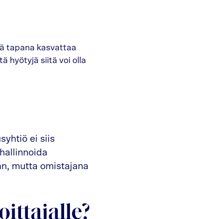
enä tapana kasvattaa
ä hyötyjä siitä voi olla
syhtiö ei siis
 hallinnoida
ään, mutta omistajana
oittajalle?