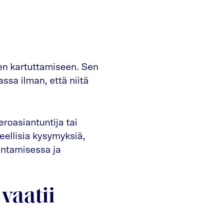
den kartuttamiseen. Sen
ssa ilman, että niitä
roasiantuntija tai
teellisia kysymyksiä,
kentamisessa ja
vaatii