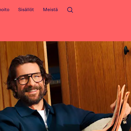
hoito
Sisällöt
Meistä
Avaa haku