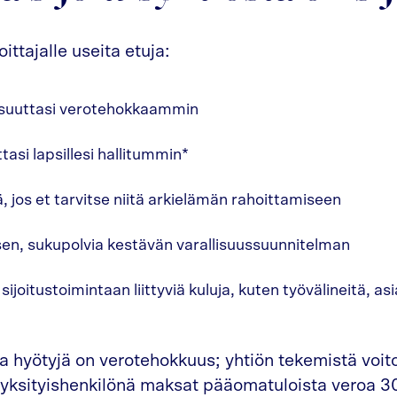
oittajalle useita etuja:
lisuuttasi verotehokkaammin
ttasi lapsillesi hallitummin*
 jos et tarvitse niitä arkielämän rahoittamiseen
sen, sukupolvia kestävän varallisuussuunnitelman
joitustoimintaan liittyviä kuluja, kuten työvälineitä, asi
ia hyötyjä on verotehokkuus; yhtiön tekemistä voi
 yksityishenkilönä maksat pääomatuloista veroa 