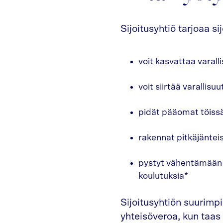
Sijoitusyhtiö tarjoaa sij
voit kasvattaa varal
voit siirtää varallisuu
pidät pääomat töissä,
rakennat pitkäjäntei
pystyt vähentämään si
koulutuksia*
Sijoitusyhtiön suurimp
yhteisöveroa, kun taas