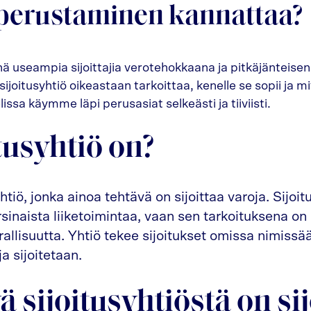
 perustaminen kannattaa?
yhä useampia sijoittajia verotehokkaana ja pitkäjänteis
ijoitusyhtiö oikeastaan tarkoittaa, kenelle se sopii ja mit
elissa käymme läpi perusasiat selkeästi ja tiiviisti.
tusyhtiö on?
tiö, jonka ainoa tehtävä on sijoittaa varoja. Sijoitu
arsinaista liiketoimintaa, vaan sen tarkoituksena on
rallisuutta. Yhtiö tekee sijoitukset omissa nimiss
a sijoitetaan.
 sijoitusyhtiöstä on sij