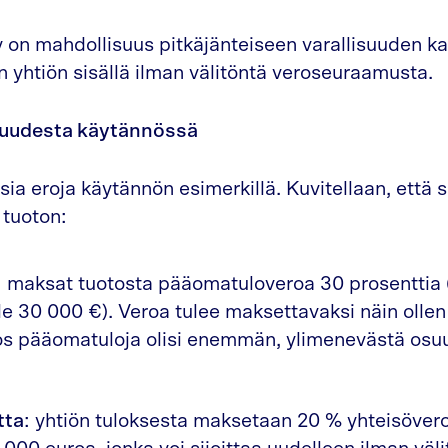
 on mahdollisuus pitkäjänteiseen varallisuuden ka
n yhtiön sisällä ilman välitöntä veroseuraamusta.
kuudesta käytännössä
ia eroja käytännön esimerkillä. Kuvitellaan, että s
 tuoton:
: maksat tuotosta pääomatuloveroa 30 prosenttia
le 30 000 €). Veroa tulee maksettavaksi näin ollen
Jos pääomatuloja olisi enemmän, ylimenevästä osu
tta
: yhtiön tuloksesta maksetaan 20 % yhteisövero