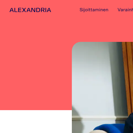
Sijoittaminen
Varain
Etusivulle