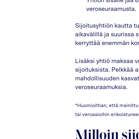
Yhtiön sisälle jää 
veroseuraamusta.
Sijoitusyhtiön kautta t
aikavälillä ja suurissa
kerryttää enemmän kor
Lisäksi yhtiö maksaa ve
sijoituksista. Pelkkää
mahdollisuuden kasvatta
veroseuraamuksia.
*Huomioithan, että mainittu 
tai veroasioihin erikoistunee
Milloin si