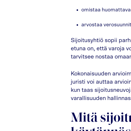
omistaa huomattavan 
arvostaa verosuunnit
Sijoitusyhtiö sopii par
etuna on, että varoja v
tarvitsee nostaa omaan 
Kokonaisuuden arvioimi
juristi voi auttaa arvi
kun taas sijoitusneuvoj
varallisuuden hallinnas
Mitä sijoi