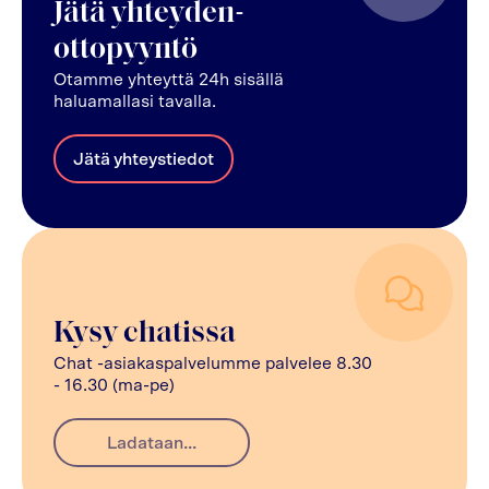
Jätä yhteyden-
ottopyyntö
Otamme yhteyttä 24h sisällä
haluamallasi tavalla.
Jätä yhteystiedot
Kysy chatissa
Chat -asiakaspalvelumme palvelee 8.30
- 16.30 (ma-pe)
Ladataan...