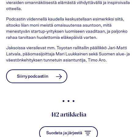
vieraiden omannäköisestä elämästä viihdyttävällä ja inspiroivalla
otteella.
Podcastin viidennellä kaudella keskustellaan esimerkiksi siitä,
sitooko liian moni meistä omaisuutensa asuntoon, mitä
menestyvän startup-yrityksen luomiseen vaaditaan, ja paljonko
rahaa tarvitaan huolettomia eläkepäiviä varten.
Jaksoissa vierailevat mm. Toyotan rallitallin päällikkö Jari-Matti
Latvala, pääomasijoittaja Mari Luukkainen sekä Suomen alue- ja
väestönkehityksen tunnetuin asiantuntija, Timo Aro.
Siirry podcastiin
412
artikkelia
Suodata ja järjestä