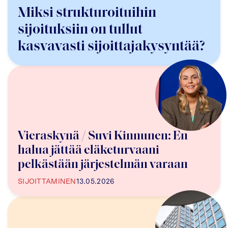
Miksi strukturoituihin
sijoituksiin on tullut
kasvavasti sijoittajakysyntää?
Vieraskynä / Suvi Kinnunen: En
halua jättää eläketurvaani
pelkästään järjestelmän varaan
SIJOITTAMINEN
13.05.2026