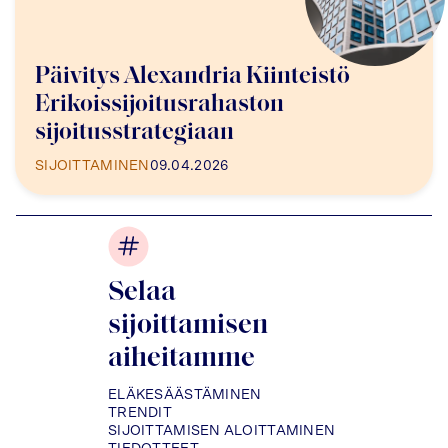
Päivitys Alexandria Kiinteistö
Erikoissijoitusrahaston
sijoitusstrategiaan
SIJOITTAMINEN
09.04.2026
Selaa
sijoittamisen
aiheitamme
ELÄKESÄÄSTÄMINEN
TRENDIT
SIJOITTAMISEN ALOITTAMINEN