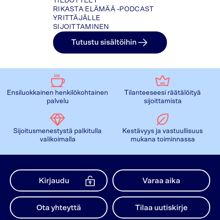
TIEDOTTEET
RIKASTA ELÄMÄÄ -PODCAST
YRITTÄJÄLLE
SIJOITTAMINEN
Tutustu sisältöihin
Ensiluokkainen henkilökohtainen
Tilanteeseesi räätälöityä
palvelu
sijoittamista
Sijoitusmenestystä palkitulla
Kestävyys ja vastuullisuus
valikoimalla
mukana toiminnassa
Kirjaudu
Varaa aika
Ota yhteyttä
Tilaa uutiskirje