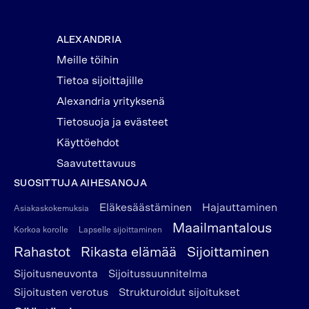
ALEXANDRIA
Meille töihin
Tietoa sijoittajille
Alexandria yrityksenä
Tietosuoja ja evästeet
Käyttöehdot
Saavutettavuus
SUOSITTUJA AIHESANOJA
Eläkesäästäminen
Hajauttaminen
Asiakaskokemuksia
Maailmantalous
Korkoa korolle
Lapselle sijoittaminen
Rahastot
Rikasta elämää
Sijoittaminen
Sijoitusneuvonta
Sijoitussuunnitelma
Sijoitusten verotus
Strukturoidut sijoitukset