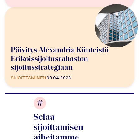
Päivitys Alexandria Kiinteistö
Erikoissijoitusrahaston
sijoitusstrategiaan
SIJOITTAMINEN
09.04.2026
Selaa
sijoittamisen
aiheitamme