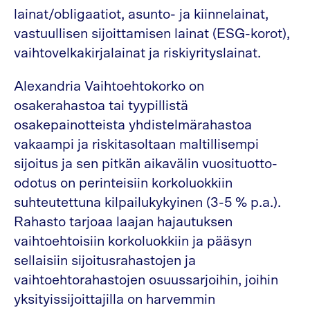
lainat/obligaatiot, asunto- ja kiinnelainat,
vastuullisen sijoittamisen lainat (ESG-korot),
vaihtovelkakirjalainat ja riskiyrityslainat.
Alexandria Vaihtoehtokorko on
osakerahastoa tai tyypillistä
osakepainotteista yhdistelmärahastoa
vakaampi ja riskitasoltaan maltillisempi
sijoitus ja sen pitkän aikavälin vuosituotto-
odotus on perinteisiin korkoluokkiin
suhteutettuna kilpailukykyinen (3-5 % p.a.).
Rahasto tarjoaa laajan hajautuksen
vaihtoehtoisiin korkoluokkiin ja pääsyn
sellaisiin sijoitusrahastojen ja
vaihtoehtorahastojen osuussarjoihin, joihin
yksityissijoittajilla on harvemmin