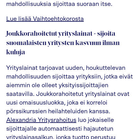
mahdollisuuksia sijoittaa suoraan itse.
Lue lisää Vaihtoehtokorosta
Joukkorahoitetut yrityslainat - sijoita
suomalaisten yritysten kasvuun ilman
kuluja
Yrityslainat tarjoavat uuden, houkuttelevan
mahdollisuuden sijoittaa yrityksiin, jotka eivät
aiemmin ole olleet yksityissijoittajien
saatavilla. Joukkorahoitetut yrityslainat ovat
uusi omaisuusluokka, joka ei korreloi
pörssikurssien heilahteluiden kanssa.
Alexandria Yritysrahoitus
luo jokaiselle
sijoittajalle automaattisesti hajautetun
yrityslainasalkun, jonka tuotto perustuu