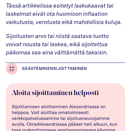
Tässä artikkelissa esitetyt laskukaavat tai
laskelmat eivät ota huomioon inflaation
vaikutusta, verotusta eikä mahdollisia kuluja.
Sijoitusten arvo tai niistä saatava tuotto
voivat nousta tai laskea, eikä sijoitettua
pääomaa saa aina välttämättä takaisin.
SÄÄSTÄMINEN
SIJOITTAMINEN
Aloita sijoittaminen helposti
Sijoittamisen aloittaminen Alexandriassa on
helppoa. Voit aloittaa omatoimisesti
verkkopalvelussamme tai sijoitusneuvojamme
avulla. OmaAlexandriassa pääset heti alkuun, kun
taas maksuttomassa ensitapaamisessa käymme