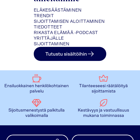
ELÄKESÄÄSTÄMINEN
TRENDIT
SIJOITTAMISEN ALOITTAMINEN
TIEDOTTEET
RIKASTA ELÄMÄÄ -PODCAST
YRITTÄJÄLLE
SIJOITTAMINEN
Tutustu sisältöihin
Ensiluokkainen henkilökohtainen
Tilanteeseesi räätälöityä
palvelu
sijoittamista
Sijoitusmenestystä palkitulla
Kestävyys ja vastuullisuus
valikoimalla
mukana toiminnassa