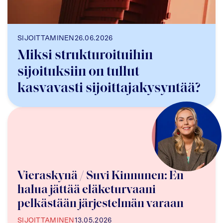
SIJOITTAMINEN
26.06.2026
Miksi strukturoituihin
sijoituksiin on tullut
kasvavasti sijoittajakysyntää?
Vieraskynä / Suvi Kinnunen: En
halua jättää eläketurvaani
pelkästään järjestelmän varaan
SIJOITTAMINEN
13.05.2026