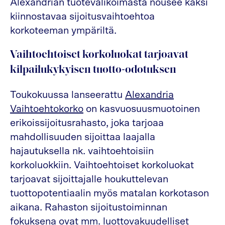
Alexandrian tuotevalikoimasta nousee kaksi
kiinnostavaa sijoitusvaihtoehtoa
korkoteeman ympäriltä.
Vaihtoehtoiset korkoluokat tarjoavat
kilpailukykyisen tuotto-odotuksen
Toukokuussa lanseerattu
Alexandria
Vaihtoehtokorko
on kasvuosuusmuotoinen
erikoissijoitusrahasto, joka tarjoaa
mahdollisuuden sijoittaa laajalla
hajautuksella nk. vaihtoehtoisiin
korkoluokkiin. Vaihtoehtoiset korkoluokat
tarjoavat sijoittajalle houkuttelevan
tuottopotentiaalin myös matalan korkotason
aikana. Rahaston sijoitustoiminnan
fokuksena ovat mm. luottovakuudelliset