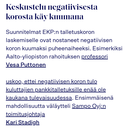
Keskustelu negatiivisesta
korosta käy kuumana
Suunnitelmat EKP:n talletuskoron
laskemiselle ovat nostaneet negatiivisen
koron kuumaksi puheenaiheeksi. Esimerkiksi
Aalto-yliopiston rahoituksen
professori
Vesa Puttonen
uskoo, ettei negatiivisen koron tulo
kuluttajien pankkitalletuksille enää ole
kaukana tulevaisuudessa
. Ensimmäisenä
mahdollisuutta väläytteli
Sampo Oyj:n
toimitusjohtaja
Kari Stadigh