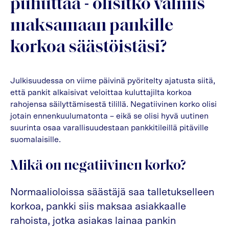
puhuttaa - olisitko valmis
maksamaan pankille
korkoa säästöistäsi?
Julkisuudessa on viime päivinä pyöritelty ajatusta siitä,
että pankit alkaisivat veloittaa kuluttajilta korkoa
rahojensa säilyttämisestä tilillä. Negatiivinen korko olisi
jotain ennenkuulumatonta – eikä se olisi hyvä uutinen
suurinta osaa varallisuudestaan pankkitileillä pitäville
suomalaisille.
Mikä on negatiivinen korko?
Normaalioloissa säästäjä saa talletukselleen
korkoa, pankki siis maksaa asiakkaalle
rahoista, jotka asiakas lainaa pankin