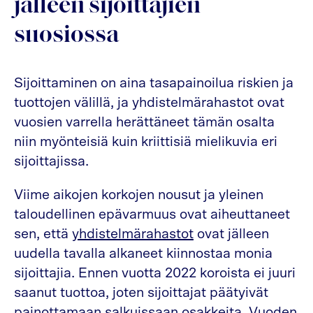
jälleen sijoittajien
suosiossa
Sijoittaminen on aina tasapainoilua riskien ja
tuottojen välillä, ja yhdistelmärahastot ovat
vuosien varrella herättäneet tämän osalta
niin myönteisiä kuin kriittisiä mielikuvia eri
sijoittajissa.
Viime aikojen korkojen nousut ja yleinen
taloudellinen epävarmuus ovat aiheuttaneet
sen, että
yhdistelmärahastot
ovat jälleen
uudella tavalla alkaneet kiinnostaa monia
sijoittajia. Ennen vuotta 2022 koroista ei juuri
saanut tuottoa, joten sijoittajat päätyivät
painottamaan salkuissaan osakkeita. Vuoden