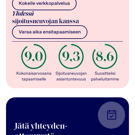
Kokeile verkkopalvelua
Yhdessä
sijoitusneuvojan kanssa
Varaa aika ensitapaamiseen
Kokonaisarvosana
Sijoitusneuvojan
Suosittelisi
tapaamiselle
asiantuntevuus
palveluitamme
Jätä yhteyden-