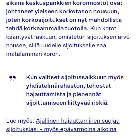
aikana keskuspankkien koronnostot ovat
johtaneet yleiseen korkotason nousuun,
joten korkosijoitukset on nyt mahdollista
tehdä korkeammalla tuotolla.
Kun korot
kääntyvät laskuun, omistetun sijoituksen arvo
nousee, sillä uudelle sijoitukselle saa
matalamman koron.
Kun valitset sijoitussalkkuun myös
yhdistelmärahaston, tehostat
hajauttamista ja pienennät
sijoittamiseen liittyvää riskiä.
Lue myös:
Ajallinen hajauttaminen suojaa
sijoituksiasi – myös epävarmoina aikoina