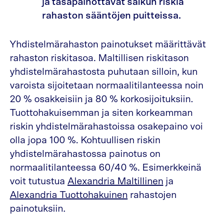
ja tasapainottavat salkun riskiä
rahaston sääntöjen puitteissa.
Yhdistelmärahaston painotukset määrittävät
rahaston riskitasoa. Maltillisen riskitason
yhdistelmärahastosta puhutaan silloin, kun
varoista sijoitetaan normaalitilanteessa noin
20 % osakkeisiin ja 80 % korkosijoituksiin.
Tuottohakuisemman ja siten korkeamman
riskin yhdistelmärahastoissa osakepaino voi
olla jopa 100 %. Kohtuullisen riskin
yhdistelmärahastossa painotus on
normaalitilanteessa 60/40 %. Esimerkkeinä
voit tutustua
Alexandria Maltillinen
ja
Alexandria Tuottohakuinen
rahastojen
painotuksiin.