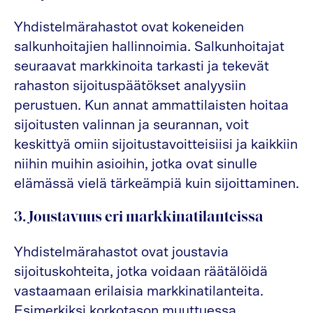
Yhdistelmärahastot ovat kokeneiden
salkunhoitajien hallinnoimia. Salkunhoitajat
seuraavat markkinoita tarkasti ja tekevät
rahaston sijoituspäätökset analyysiin
perustuen. Kun annat ammattilaisten hoitaa
sijoitusten valinnan ja seurannan, voit
keskittyä omiin sijoitustavoitteisiisi ja kaikkiin
niihin muihin asioihin, jotka ovat sinulle
elämässä vielä tärkeämpiä kuin sijoittaminen.
3. Joustavuus eri markkinatilanteissa
Yhdistelmärahastot ovat joustavia
sijoituskohteita, jotka voidaan räätälöidä
vastaamaan erilaisia markkinatilanteita.
Esimerkiksi korkotason muuttuessa