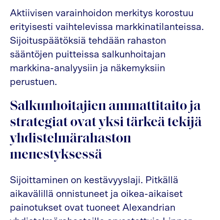
Aktiivisen varainhoidon merkitys korostuu
erityisesti vaihtelevissa markkinatilanteissa.
Sijoituspäätöksiä tehdään rahaston
sääntöjen puitteissa salkunhoitajan
markkina-analyysiin ja näkemyksiin
perustuen.
Salkunhoitajien ammattitaito ja
strategiat ovat yksi tärkeä tekijä
yhdistelmärahaston
menestyksessä
Sijoittaminen on kestävyyslaji. Pitkällä
aikavälillä onnistuneet ja oikea-aikaiset
painotukset ovat tuoneet Alexandrian