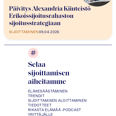
Päivitys Alexandria Kiinteistö
Erikoissijoitusrahaston
sijoitusstrategiaan
SIJOITTAMINEN
09.04.2026
Selaa
sijoittamisen
aiheitamme
ELÄKESÄÄSTÄMINEN
TRENDIT
SIJOITTAMISEN ALOITTAMINEN
TIEDOTTEET
RIKASTA ELÄMÄÄ -PODCAST
YRITTÄJÄLLE