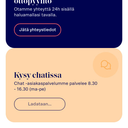
ottopyyntö
Otamme yhteyttä 24h sisällä
haluamallasi tavalla.
Jätä yhteystiedot
Kysy chatissa
Chat -asiakaspalvelumme palvelee 8.30
- 16.30 (ma-pe)
Ladataan...