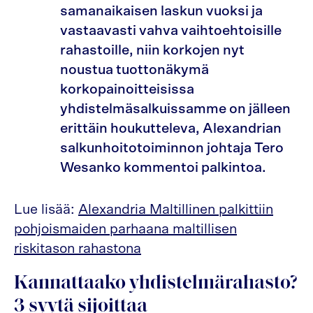
samanaikaisen laskun vuoksi ja
vastaavasti vahva vaihtoehtoisille
rahastoille, niin korkojen nyt
noustua tuottonäkymä
korkopainoitteisissa
yhdistelmäsalkuissamme on jälleen
erittäin houkutteleva, Alexandrian
salkunhoitotoiminnon johtaja Tero
Wesanko kommentoi palkintoa.
Lue lisää:
Alexandria Maltillinen palkittiin
pohjoismaiden parhaana maltillisen
riskitason rahastona
Kannattaako yhdistelmärahasto?
3 syytä sijoittaa