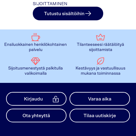
SIJOITTAMINEN
Tutustu sisältöihin
Ensiluokkainen henkilökohtainen
Tilanteeseesi räätälöityä
palvelu
sijoittamista
Sijoitusmenestystä palkitulla
Kestävyys ja vastuullisuus
valikoimalla
mukana toiminnassa
Kirjaudu
Varaa aika
Ota yhteyttä
Tilaa uutiskirje