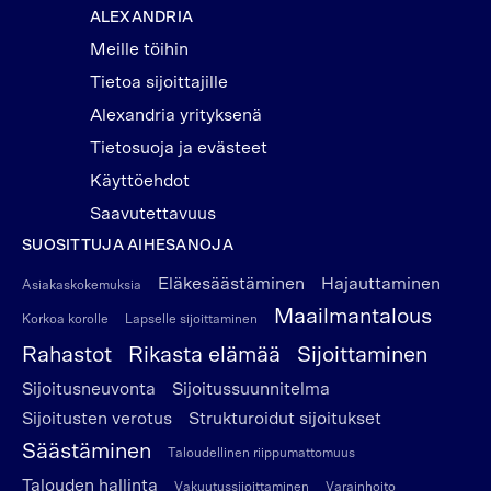
ALEXANDRIA
Meille töihin
Tietoa sijoittajille
Alexandria yrityksenä
Tietosuoja ja evästeet
Käyttöehdot
Saavutettavuus
SUOSITTUJA AIHESANOJA
Eläkesäästäminen
Hajauttaminen
Asiakaskokemuksia
Maailmantalous
Korkoa korolle
Lapselle sijoittaminen
Rahastot
Rikasta elämää
Sijoittaminen
Sijoitusneuvonta
Sijoitussuunnitelma
Sijoitusten verotus
Strukturoidut sijoitukset
Säästäminen
Taloudellinen riippumattomuus
Talouden hallinta
Vakuutussijoittaminen
Varainhoito