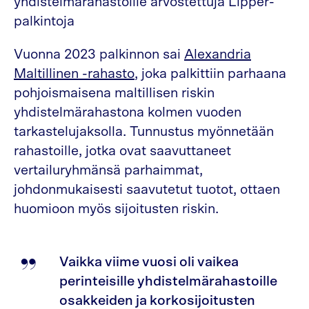
yhdistelmärahastoille arvostettuja Lipper-
palkintoja
Vuonna 2023 palkinnon sai
Alexandria
Maltillinen -rahasto
, joka palkittiin parhaana
pohjoismaisena maltillisen riskin
yhdistelmärahastona kolmen vuoden
tarkastelujaksolla. Tunnustus myönnetään
rahastoille, jotka ovat saavuttaneet
vertailuryhmänsä parhaimmat,
johdonmukaisesti saavutetut tuotot, ottaen
huomioon myös sijoitusten riskin.
Vaikka viime vuosi oli vaikea
perinteisille yhdistelmärahastoille
osakkeiden ja korkosijoitusten