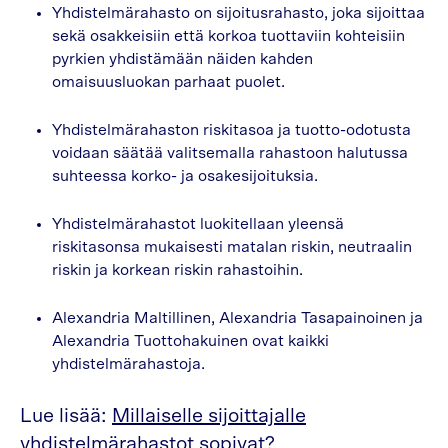
Yhdistelmärahasto on sijoitusrahasto, joka sijoittaa
sekä osakkeisiin että korkoa tuottaviin kohteisiin
pyrkien yhdistämään näiden kahden
omaisuusluokan parhaat puolet.
Yhdistelmärahaston riskitasoa ja tuotto-odotusta
voidaan säätää valitsemalla rahastoon halutussa
suhteessa korko- ja osakesijoituksia.
Yhdistelmärahastot luokitellaan yleensä
riskitasonsa mukaisesti matalan riskin, neutraalin
riskin ja korkean riskin rahastoihin.
Alexandria Maltillinen, Alexandria Tasapainoinen ja
Alexandria Tuottohakuinen ovat kaikki
yhdistelmärahastoja.
Lue lisää:
Millaiselle sijoittajalle
yhdistelmärahastot sopivat?