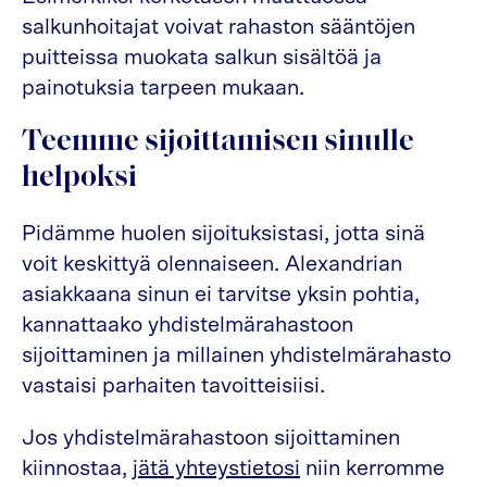
salkunhoitajat voivat rahaston sääntöjen
puitteissa muokata salkun sisältöä ja
painotuksia tarpeen mukaan.
Teemme sijoittamisen sinulle
helpoksi
Pidämme huolen sijoituksistasi, jotta sinä
voit keskittyä olennaiseen. Alexandrian
asiakkaana sinun ei tarvitse yksin pohtia,
kannattaako yhdistelmärahastoon
sijoittaminen ja millainen yhdistelmärahasto
vastaisi parhaiten tavoitteisiisi.
Jos yhdistelmärahastoon sijoittaminen
kiinnostaa,
jätä yhteystietosi
niin kerromme